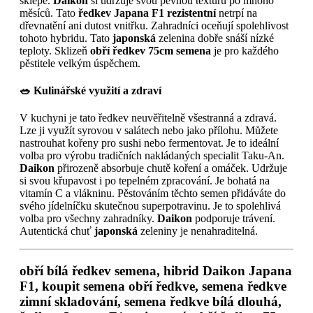
sklepě.
Daikon
si udržuje svou pevnou texturu po mnoho
měsíců. Tato
ředkev Japana F1 rezistentní
netrpí na
dřevnatění ani dutost vnitřku. Zahradníci oceňují spolehlivost
tohoto hybridu. Tato
japonská
zelenina dobře snáší nízké
teploty. Sklizeň
obří ředkev 75cm semena
je pro každého
pěstitele velkým úspěchem.
🥗 Kulinářské využití a zdraví
V kuchyni je tato ředkev neuvěřitelně všestranná a zdravá.
Lze ji využít syrovou v salátech nebo jako přílohu. Můžete
nastrouhat kořeny pro sushi nebo fermentovat. Je to ideální
volba pro výrobu tradičních nakládaných specialit Taku-An.
Daikon
přirozeně absorbuje chutě koření a omáček. Udržuje
si svou křupavost i po tepelném zpracování. Je bohatá na
vitamín C a vlákninu. Pěstováním těchto semen přidáváte do
svého jídelníčku skutečnou superpotravinu. Je to spolehlivá
volba pro všechny zahradníky.
Daikon
podporuje trávení.
Autentická chuť
japonská
zeleniny je nenahraditelná.
obří bílá ředkev semena, hibrid Daikon Japana
F1, koupit semena obří ředkve, semena ředkve
zimní skladování, semena ředkve bílá dlouhá,