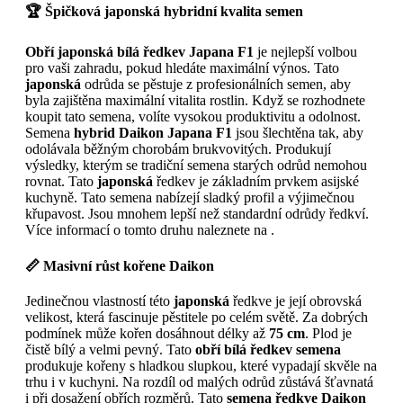
🏆 Špičková japonská hybridní kvalita semen
Obří japonská bílá ředkev Japana F1
je nejlepší volbou
pro vaši zahradu, pokud hledáte maximální výnos. Tato
japonská
odrůda se pěstuje z profesionálních semen, aby
byla zajištěna maximální vitalita rostlin. Když se rozhodnete
koupit tato semena, volíte vysokou produktivitu a odolnost.
Semena
hybrid Daikon Japana F1
jsou šlechtěna tak, aby
odolávala běžným chorobám brukvovitých. Produkují
výsledky, kterým se tradiční semena starých odrůd nemohou
rovnat. Tato
japonská
ředkev je základním prvkem asijské
kuchyně. Tato semena nabízejí sladký profil a výjimečnou
křupavost. Jsou mnohem lepší než standardní odrůdy ředkví.
Více informací o tomto druhu naleznete na .
📏 Masivní růst kořene Daikon
Jedinečnou vlastností této
japonská
ředkve je její obrovská
velikost, která fascinuje pěstitele po celém světě. Za dobrých
podmínek může kořen dosáhnout délky až
75 cm
. Plod je
čistě bílý a velmi pevný. Tato
obří bílá ředkev semena
produkuje kořeny s hladkou slupkou, které vypadají skvěle na
trhu i v kuchyni. Na rozdíl od malých odrůd zůstává šťavnatá
i při dosažení obřích rozměrů. Tato
semena ředkve Daikon