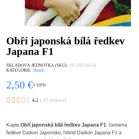
Obří japonská bílá ředkev
Japana F1
SKLADOVÁ JEDNOTKA (SKU)
VE-107-(10-S)
KATEGORIE
Domů
2,50 €
S DPH





4.2
( 15 reviews)
Kupte
Obří japonská bílá ředkev Japana F1
. Semena
ředkve Daikon Japonsko, hibrid Daikon Japana F1 a