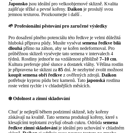
Japonsko
jsou ideální pro velkoobjemové sklizně. Kvalita
zajišťuje těžké a pevné kořeny.
Daikon
je proslulý svou
jemnou texturou. Prozkoumejte i další .
🌱 Profesionální pěstování pro zaručené výsledky
Pro dosažení plného potenciálu této ředkve je velmi důležitá
hluboká příprava půdy. Musíte vysévat
semena ředkve bílá
dlouhá
přímo na záhon, aby se kořen nedeformoval. Pro
průběžnou sklizeň vysévejte tato semena v intervalech 4
týdnů. Rostliny jednoťte na vzdálenost přibližně
7–10 cm
.
Kultura preferuje plné slunce a dostatek vláhy. Většina rostlin
je připravena ke sklizni za
85
dní. Je nezbytné zvolit možnost
koupit semena obří ředkve
z ověřených zdrojů.
Daikon
potřebuje kyprou půdu bez kamenů. Tato
japonská
rostlina
roste velmi rychle i v chladnějších měsících.
❄️ Odolnost a zimní skladování
Chuť je nejlepší během podzimní sklizně, kdy kořeny
získávají na kvalitě. Tato semena produkují kořeny, které s
klesajícími teplotami zvyšují obsah cukru. Odrůda
semena
ředkve zimní skladování
je ideální pro uchování v chladném