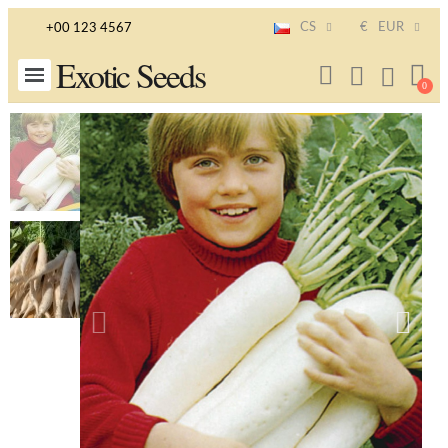
CS
€
EUR
+00 123 4567
Exotic Seeds