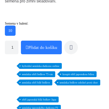
semena pro zimní skladování.
Semena v balení:
10
Přidat do košíku
hybridní semínka daikonu online
semínka obří ředkve 75 cm
koupit obří japonskou bílou
semínka obří bílé ředkve
semínka ředkve odolné proti chor
obří japonská bílá ředkev Japa
semínka japonského daikonu F1