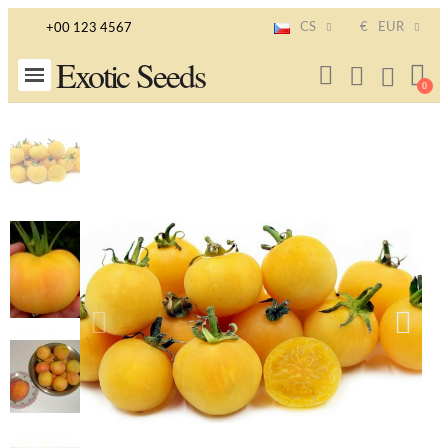
CS
€
EUR
+00 123 4567
Exotic Seeds