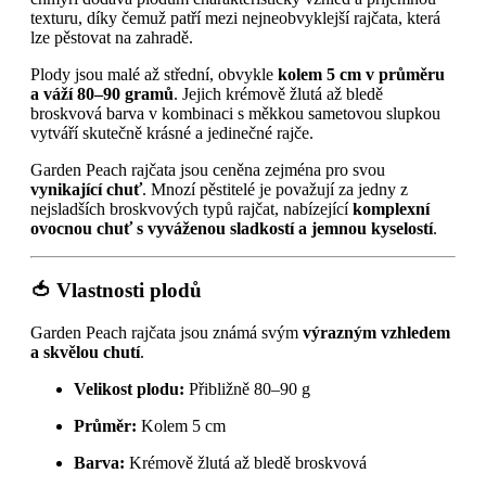
texturu, díky čemuž patří mezi nejneobvyklejší rajčata, která
lze pěstovat na zahradě.
Plody jsou malé až střední, obvykle
kolem 5 cm v průměru
a váží 80–90 gramů
. Jejich krémově žlutá až bledě
broskvová barva v kombinaci s měkkou sametovou slupkou
vytváří skutečně krásné a jedinečné rajče.
Garden Peach rajčata jsou ceněna zejména pro svou
vynikající chuť
. Mnozí pěstitelé je považují za jedny z
nejsladších broskvových typů rajčat, nabízející
komplexní
ovocnou chuť s vyváženou sladkostí a jemnou kyselostí
.
🍅 Vlastnosti plodů
Garden Peach rajčata jsou známá svým
výrazným vzhledem
a skvělou chutí
.
Velikost plodu:
Přibližně 80–90 g
Průměr:
Kolem 5 cm
Barva:
Krémově žlutá až bledě broskvová