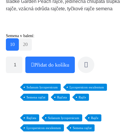
sladké Garden Peach rajče, jedinečná chlupatá slupka
rajče, vzácná odrůda rajčete, tyčkové rajče semena
Semena v balení:
10
20
Přidat do košíku
Solanum lycopersicum
Lycopersicon esculentum
Semena rajčat
Rajčata
Rajče
Rajčata
Solanum lycopersicum
Rajče
Lycopersicon esculentum
Semena rajčat