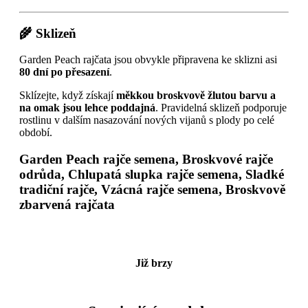
🌾 Sklizeň
Garden Peach rajčata jsou obvykle připravena ke sklizni asi
80 dní po přesazení
.
Sklízejte, když získají
měkkou broskvově žlutou barvu a
na omak jsou lehce poddajná
. Pravidelná sklizeň podporuje
rostlinu v dalším nasazování nových vijanů s plody po celé
období.
Garden Peach rajče semena, Broskvové rajče
odrůda, Chlupatá slupka rajče semena, Sladké
tradiční rajče, Vzácná rajče semena, Broskvově
zbarvená rajčata
Již brzy