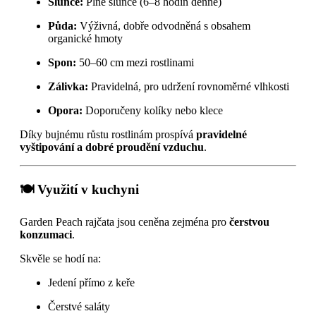
Slunce:
Plné slunce (6–8 hodin denně)
Půda:
Výživná, dobře odvodněná s obsahem
organické hmoty
Spon:
50–60 cm mezi rostlinami
Zálivka:
Pravidelná, pro udržení rovnoměrné vlhkosti
Opora:
Doporučeny kolíky nebo klece
Díky bujnému růstu rostlinám prospívá
pravidelné
vyštipování a dobré proudění vzduchu
.
🍽 Využití v kuchyni
Garden Peach rajčata jsou ceněna zejména pro
čerstvou
konzumaci
.
Skvěle se hodí na:
Jedení přímo z keře
Čerstvé saláty