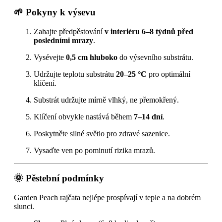
🌱 Pokyny k výsevu
Zahajte předpěstování
v interiéru 6–8 týdnů před
posledními mrazy
.
Vysévejte
0,5 cm hluboko
do výsevního substrátu.
Udržujte teplotu substrátu
20–25 °C
pro optimální
klíčení.
Substrát udržujte mírně vlhký, ne přemokřený.
Klíčení obvykle nastává během
7–14 dní
.
Poskytněte silné světlo pro zdravé sazenice.
Vysaďte ven po pominutí rizika mrazů.
🌞 Pěstební podmínky
Garden Peach rajčata nejlépe prospívají v teple a na dobrém
slunci.