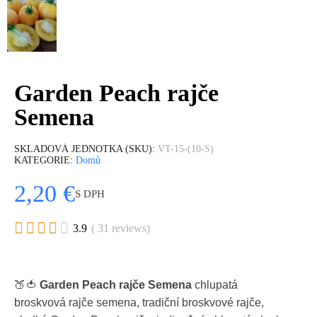
Garden Peach rajče
Semena
SKLADOVÁ JEDNOTKA (SKU)
VT-15-(10-S)
KATEGORIE
Domů
2,20 €
S DPH





3.9
( 31 reviews)
🍑🍅
Garden Peach rajče Semena
chlupatá
broskvová rajče semena, tradiční broskvové rajče,