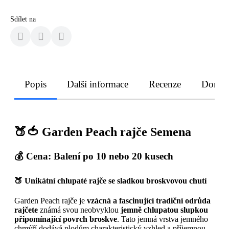
Sdílet na
Popis
Další informace
Recenze
Doruče
🍑🍅
Garden Peach rajče Semena
💰
Cena: Balení po 10 nebo 20 kusech
🍑
Unikátní chlupaté rajče se sladkou broskvovou chutí
Garden Peach rajče je
vzácná a fascinující tradiční odrůda
rajčete
známá svou neobvyklou
jemně chlupatou slupkou
připomínající povrch broskve
. Tato jemná vrstva jemného
chmýří dodává plodům charakteristický vzhled a příjemnou