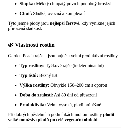
Slupka:
Měkký chlupatý povrch podobný broskvi
Chuť:
Sladká, ovocná a komplexní
Tyto jemné plody jsou
nejlepší čerstvé
, kdy vynikne jejich
přirozená sladkost.
🌿 Vlastnosti rostlin
Garden Peach rajčata jsou bujné a velmi produktivní rostliny.
Typ rostliny:
Tyčkové rajče (indeterminantní)
Typ listů:
Běžný list
Výška rostliny:
Obvykle 150–200 cm s oporou
Doba do zralosti:
Asi 80 dní od přesazení
Produktivita:
Velmi vysoká, plodí průběžně
Při dobrých pěstebních podmínkách mohou rostliny
plodit
velké množství plodů po celé vegetační období
.