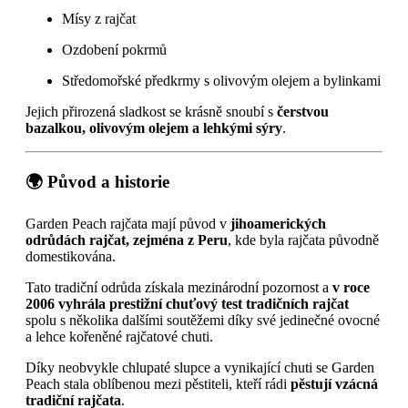
Mísy z rajčat
Ozdobení pokrmů
Středomořské předkrmy s olivovým olejem a bylinkami
Jejich přirozená sladkost se krásně snoubí s
čerstvou
bazalkou, olivovým olejem a lehkými sýry
.
🌍 Původ a historie
Garden Peach rajčata mají původ v
jihoamerických
odrůdách rajčat, zejména z Peru
, kde byla rajčata původně
domestikována.
Tato tradiční odrůda získala mezinárodní pozornost a
v roce
2006 vyhrála prestižní chuťový test tradičních rajčat
spolu s několika dalšími soutěžemi díky své jedinečné ovocné
a lehce kořeněné rajčatové chuti.
Díky neobvykle chlupaté slupce a vynikající chuti se Garden
Peach stala oblíbenou mezi pěstiteli, kteří rádi
pěstují vzácná
tradiční rajčata
.