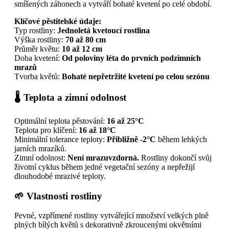
smíšených záhonech a vytváří bohaté kvetení po celé období.
Klíčové pěstitelské údaje:
Typ rostliny:
Jednoletá kvetoucí rostlina
Výška rostliny:
70 až 80 cm
Průměr květu:
10 až 12 cm
Doba kvetení:
Od poloviny léta do prvních podzimních
mrazů
Tvorba květů:
Bohaté nepřetržité kvetení po celou sezónu
🌡️ Teplota a zimní odolnost
Optimální teplota pěstování:
16 až 25°C
Teplota pro klíčení:
16 až 18°C
Minimální tolerance teploty:
Přibližně -2°C
během lehkých
jarních mrazíků.
Zimní odolnost:
Není mrazuvzdorná.
Rostliny dokončí svůj
životní cyklus během jedné vegetační sezóny a nepřežijí
dlouhodobé mrazivé teploty.
🌱 Vlastnosti rostliny
Pevné, vzpřímené rostliny vytvářející množství velkých plně
plných bílých květů s dekorativně zkroucenými okvětními