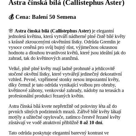
Astra čínská bílá (Callistephus Aster)
💰 Cena: Balení 50 Semena
🌸
Astra čínská bílá (Callistephus Aster)
je elegantní
jednoletá květina, která vytváří nádherné plné čistě bílé květy
s krásně zkroucenými okvětními lístky. Odrůda Gremlin je
vysoce ceněná pro svůj bujný růst, výjimečnou okrasnou
hodnotu a dlouhou trvanlivost květů, které jsou ideální jak do
zahrad, tak do květinových aranžmá.
Velké, plně plné květy mají ladně prohnuté a jehlicovitě
stočené okvětní lístky, které vytvářejí jedinečný dekorativní
vzhled. Pevné, vzpřímené stonky nesou impozantní květy,
díky čemuž je tato odrůda vynikající volbou pro obruby,
květinové záhony, venkovské zahrady, nádoby na terasách a
profesionální produkci řezaných květin.
Astra čínská bílá kvete nepřetržitě od poloviny léta až do
prvních silných podzimních mrazů. Zářivě bílé květy lákají
motýly a užitečné opylovače, zatímco čerstvě řezané květy
zůstávají ve vodě atraktivní přibližně
8 až 10 dní
.
Tato odrůda poskytuje elegantní barevný kontrast ve