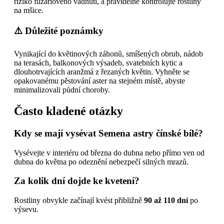
riziko fuzáriového vadnutí, a pravidelně kontrolujte rostliny
na mšice.
⚠️ Důležité poznámky
Vynikající do květinových záhonů, smíšených obrub, nádob
na terasách, balkonových výsadeb, svatebních kytic a
dlouhotrvajících aranžmá z řezaných květin. Vyhněte se
opakovanému pěstování aster na stejném místě, abyste
minimalizovali půdní choroby.
Často kladené otázky
Kdy se mají vysévat Semena astry čínské bílé?
Vysévejte v interiéru od března do dubna nebo přímo ven od
dubna do května po odeznění nebezpečí silných mrazů.
Za kolik dní dojde ke kvetení?
Rostliny obvykle začínají kvést přibližně
90 až 110 dní
po
výsevu.