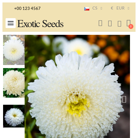
CS
€
EUR
+00 123 4567
Exotic Seeds