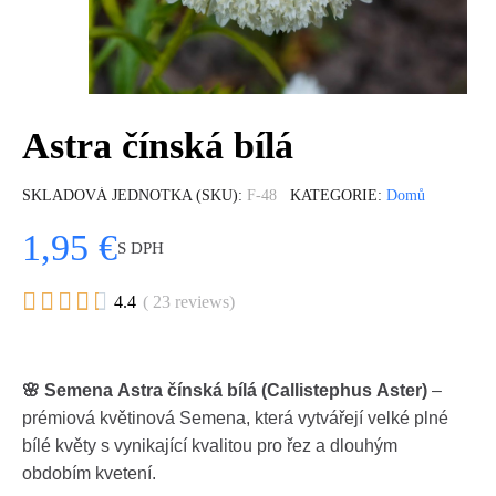
Astra čínská bílá
SKLADOVÁ JEDNOTKA (SKU)
F-48
KATEGORIE
Domů
1,95 €
S DPH





4.4
( 23 reviews)
🌸 Semena Astra čínská bílá (Callistephus Aster)
–
prémiová květinová Semena, která vytvářejí velké plné
bílé květy s vynikající kvalitou pro řez a dlouhým
obdobím kvetení.