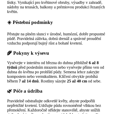
lístky. Vynikající pro květinové obruby, výsadby v zahradě,
nádoby na terasách, balkony a prémiovou produkci řezaných
květin.
☀️ Pěstební podmínky
Pěstujte na plném slunci v úrodné, humózní, dobře propustné
půdě. Pravidelná zálivka, dobrá drenáž a správné proudění
vzduchu podporují bujný růst a bohaté kvetení.
🌾 Pokyny k výsevu
Vysévejte v interiéru od března do dubna přibližně
6 až 8
týdnů
před posledním mrazem nebo vysévejte přímo ven od
dubna do května po prohřátí půdy. Semena lehce zakryjte
kompostem nebo vermikulitem. Klíčení obvykle probíhá
během
7 až 14 dnů
. Rostliny sázejte
25 až 40 cm
od sebe.
🌿 Péče a údržba
Pravidelně odstraňujte odkvetlé květy, abyste podpořili
nepřetržité kvetení. Udržujte půdu rovnoměrně vlhkou bez
přemokření. Každoročně střídejte stanoviště, abyste snížili