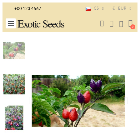
CS
€
EUR
+00 123 4567
Exotic Seeds