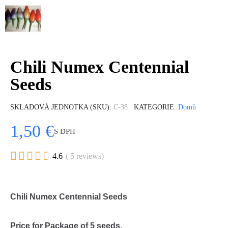
Chili Numex Centennial
Seeds
SKLADOVÁ JEDNOTKA (SKU)
C-38
KATEGORIE
Domů
1,50 €
S DPH





4.6
( 5 reviews)
Chili Numex Centennial Seeds
Price for Package of 5 seeds.