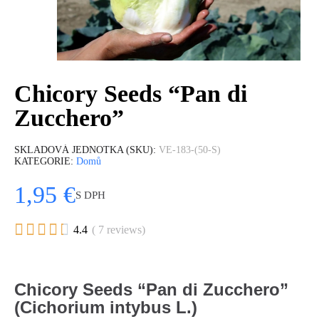
Chicory Seeds “Pan di
Zucchero”
SKLADOVÁ JEDNOTKA (SKU)
VE-183-(50-S)
KATEGORIE
Domů
1,95 €
S DPH





4.4
( 7 reviews)
Chicory Seeds “Pan di Zucchero”
(Cichorium intybus L.)