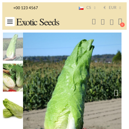
CS
€
EUR
+00 123 4567
Exotic Seeds