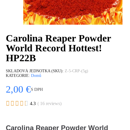
Carolina Reaper Powder
World Record Hottest!
HP22B
SKLADOVÁ JEDNOTKA (SKU)
Z-5-CRP-(5g)
KATEGORIE
Domů
2,00 €
S DPH





4.3
( 16 reviews)
Carolina Reaper Powder World