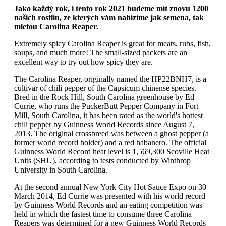
Jako každý rok, i tento rok 2021 budeme mít znovu 1200
našich rostlin, ze kterých vám nabízíme jak semena, tak
mletou Carolina Reaper.
Extremely spicy Carolina Reaper is great for meats, rubs, fish,
soups, and much more! The small-sized packets are an
excellent way to try out how spicy they are.
The Carolina Reaper, originally named the HP22BNH7, is a
cultivar of chili pepper of the Capsicum chinense species.
Bred in the Rock Hill, South Carolina greenhouse by Ed
Currie, who runs the PuckerButt Pepper Company in Fort
Mill, South Carolina, it has been rated as the world's hottest
chili pepper by Guinness World Records since August 7,
2013. The original crossbreed was between a ghost pepper (a
former world record holder) and a red habanero. The official
Guinness World Record heat level is 1,569,300 Scoville Heat
Units (SHU), according to tests conducted by Winthrop
University in South Carolina.
At the second annual New York City Hot Sauce Expo on 30
March 2014, Ed Currie was presented with his world record
by Guinness World Records and an eating competition was
held in which the fastest time to consume three Carolina
Reapers was determined for a new Guinness World Records