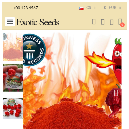
CS
€
EUR
+00 123 4567
Exotic Seeds