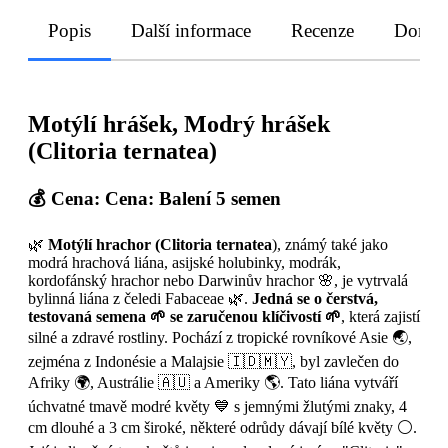
Popis
Další informace
Recenze
Doruče
Motýlí hrášek, Modrý hrášek
(Clitoria ternatea)
💰 Cena:
Cena: Balení 5 semen
🌿
Motýlí hrachor (Clitoria ternatea
), známý také jako
modrá hrachová liána, asijské holubinky, modrák,
kordofánský hrachor nebo Darwinův hrachor 🌸, je vytrvalá
bylinná liána z čeledi Fabaceae 🌿.
Jedná se o čerstvá,
testovaná semena 🌱 se zaručenou klíčivostí 🌱
, která zajistí
silné a zdravé rostliny. Pochází z tropické rovníkové Asie 🌏,
zejména z Indonésie a Malajsie 🇮🇩🇲🇾, byl zavlečen do
Afriky 🌍, Austrálie 🇦🇺 a Ameriky 🌎. Tato liána vytváří
úchvatné tmavě modré květy 💙 s jemnými žlutými znaky, 4
cm dlouhé a 3 cm široké, některé odrůdy dávají bílé květy ⚪.