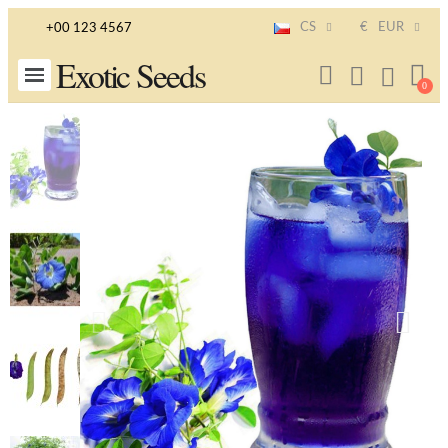
CS
€
EUR
+00 123 4567
Exotic Seeds