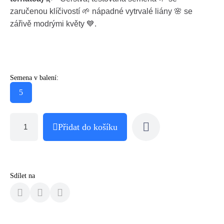
zaručenou klíčivostí 🌱 nápadné vytrvalé liány 🌸 se
zářivě modrými květy 💙.
Semena v balení:
5
Přidat do košíku
Sdílet na