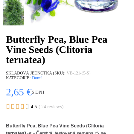
Butterfly Pea, Blue Pea
Vine Seeds (Clitoria
ternatea)
SKLADOVÁ JEDNOTKA (SKU)
VE-121-(5-S)
KATEGORIE
Domů
2,65 €
S DPH





4.5
( 24 reviews)
Butterfly Pea, Blue Pea Vine Seeds (Clitoria
ternatea)
🌿 - Čerstvá, testovaná semena 🌱 se