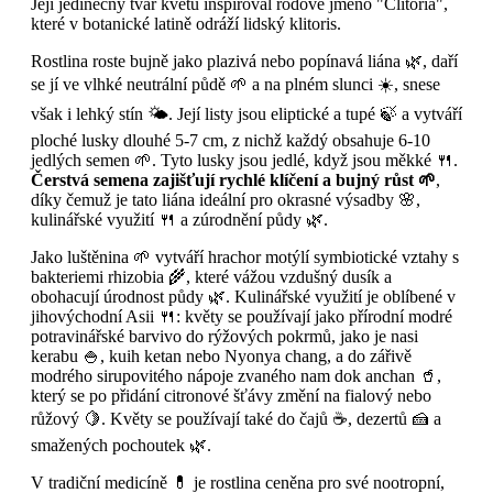
Její jedinečný tvar květů inspiroval rodové jméno "Clitoria",
které v botanické latině odráží lidský klitoris.
Rostlina roste bujně jako plazivá nebo popínavá liána 🌿, daří
se jí ve vlhké neutrální půdě 🌱 a na plném slunci ☀️, snese
však i lehký stín 🌤️. Její listy jsou eliptické a tupé 🍃 a vytváří
ploché lusky dlouhé 5-7 cm, z nichž každý obsahuje 6-10
jedlých semen 🌱. Tyto lusky jsou jedlé, když jsou měkké 🍴.
Čerstvá semena zajišťují rychlé klíčení a bujný růst 🌱
,
díky čemuž je tato liána ideální pro okrasné výsadby 🌸,
kulinářské využití 🍴 a zúrodnění půdy 🌿.
Jako luštěnina 🌱 vytváří hrachor motýlí symbiotické vztahy s
bakteriemi rhizobia 🌾, které vážou vzdušný dusík a
obohacují úrodnost půdy 🌿. Kulinářské využití je oblíbené v
jihovýchodní Asii 🍴: květy se používají jako přírodní modré
potravinářské barvivo do rýžových pokrmů, jako je nasi
kerabu 🍚, kuih ketan nebo Nyonya chang, a do zářivě
modrého sirupovitého nápoje zvaného nam dok anchan 🥤,
který se po přidání citronové šťávy změní na fialový nebo
růžový 🍋. Květy se používají také do čajů ☕, dezertů 🍰 a
smažených pochoutek 🌿.
V tradiční medicíně 💊 je rostlina ceněna pro své nootropní,