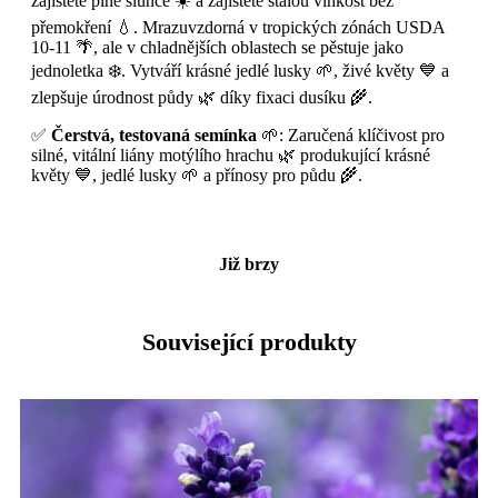
zajistěte plné slunce ☀️ a zajistěte stálou vlhkost bez
přemokření 💧. Mrazuvzdorná v tropických zónách USDA
10-11 🌴, ale v chladnějších oblastech se pěstuje jako
jednoletka ❄️. Vytváří krásné jedlé lusky 🌱, živé květy 💙 a
zlepšuje úrodnost půdy 🌿 díky fixaci dusíku 🌾.
✅
Čerstvá, testovaná semínka
🌱: Zaručená klíčivost pro
silné, vitální liány motýlího hrachu 🌿 produkující krásné
květy 💙, jedlé lusky 🌱 a přínosy pro půdu 🌾.
Již brzy
Související produkty