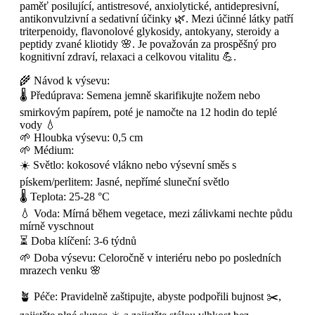
paměť posilující, antistresové, anxiolytické, antidepresivní,
antikonvulzivní a sedativní účinky 🌿. Mezi účinné látky patří
triterpenoidy, flavonolové glykosidy, antokyany, steroidy a
peptidy zvané kliotidy 🌸. Je považován za prospěšný pro
kognitivní zdraví, relaxaci a celkovou vitalitu 💪.
🌾 Návod k výsevu:
🌡️ Předúprava: Semena jemně skarifikujte nožem nebo
smirkovým papírem, poté je namočte na 12 hodin do teplé
vody 💧
🌱 Hloubka výsevu: 0,5 cm
🌱 Médium:
☀️ Světlo: kokosové vlákno nebo výsevní směs s
pískem/perlitem: Jasné, nepřímé sluneční světlo
🌡️ Teplota: 25-28 °C
💧 Voda: Mírná během vegetace, mezi zálivkami nechte půdu
mírně vyschnout
⏳ Doba klíčení: 3-6 týdnů
🌱 Doba výsevu: Celoročně v interiéru nebo po posledních
mrazech venku 🌸
🪴 Péče: Pravidelně zaštipujte, abyste podpořili bujnost ✂️,