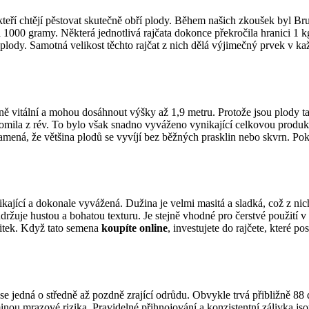
kteří chtějí pěstovat skutečně obří plody. Během našich zkoušek byl B
a 1000 gramy. Některá jednotlivá rajčata dokonce překročila hranici 1
é plody. Samotná velikost těchto rajčat z nich dělá výjimečný prvek v 
ě vitální a mohou dosáhnout výšky až 1,9 metru. Protože jsou plody ta
odlomila z rév. To bylo však snadno vyváženo vynikající celkovou prod
znamená, že většina plodů se vyvíjí bez běžných prasklin nebo skvrn. P
kající a dokonale vyvážená. Dužina je velmi masitá a sladká, což z nic
udržuje hustou a bohatou texturu. Je stejně vhodné pro čerstvé použití
žitek. Když tato semena
koupíte
online
, investujete do rajčete, které po
se jedná o středně až pozdně zrající odrůdu. Obvykle trvá přibližně 88 d
inou mrazové rizika. Pravidelné přihnojování a konzistentní zálivka j