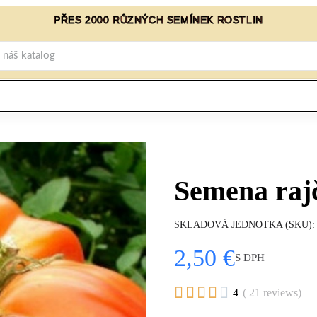
PŘES 2000 RŮZNÝCH SEMÍNEK ROSTLIN
Semena raj
SKLADOVÁ JEDNOTKA (SKU)
2,50 €
S DPH





4
( 21 reviews)