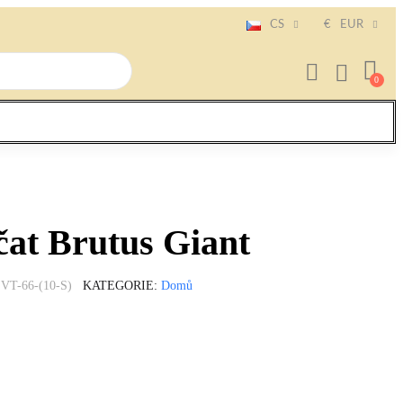
CS
€
EUR
čat Brutus Giant
VT-66-(10-S)
KATEGORIE
Domů