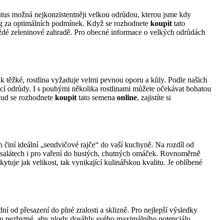
rutus možná nejkonzistentněji velkou odrůdou, kterou jsme kdy
 kg za optimálních podmínek. Když se rozhodnete
koupit
tato
každé zeleninové zahradě. Pro obecné informace o velkých odrůdách
k těžké, rostlina vyžaduje velmi pevnou oporu a kůly. Podle našich
ukcí odrůdy. I s pouhými několika rostlinami můžete očekávat bohatou
okud se rozhodnete
koupit
tato semena
online
, zajistíte si
h činí ideální „sendvičové rajče“ do vaší kuchyně. Na rozdíl od
 v salátech i pro vaření do hustých, chutných omáček. Rovnoměrně
skytuje jak velikost, tak vynikající kulinářskou kvalitu. Je oblíbené
ní od přesazení do plné zralosti a sklizně. Pro nejlepší výsledky
sou nezbytné, aby plody dosáhly svého maximálního potenciálu