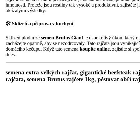
hmotnosti. Protože jsou rostliny tak vysoké a produktivní, zajistěte
okázalými výsledky.
🛠️ Sklizeň a příprava v kuchyni
Sklizeň plodin ze
semen Brutus Giant
je uspokojivý úkon, který ob
zacházejte opatrně, aby se nezodrcovaly. Tato rajčata jsou vynikajíc
domácího kečupu. Když tato semena
koupíte
online
, zajistíte si 
dnes.
semena extra velkých rajčat, gigantické beefsteak r
rajčata, semena Brutus rajčete 1kg, pěstovat obří ra