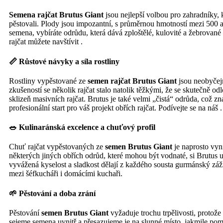
Semena rajčat Brutus Giant
jsou nejlepší volbou pro zahradníky, 
pěstovali. Plody jsou impozantní, s průměrnou hmotností mezi 500 
semena, vybíráte odrůdu, která dává zploštělé, kulovité a žebrovan
rajčat můžete navštívit .
📏 Růstové návyky a síla rostliny
Rostliny vypěstované ze
semen rajčat Brutus Giant
jsou neobyčejn
zkušeností se několik rajčat stalo natolik těžkými, že se skutečně 
sklizeň masivních rajčat. Brutus je také velmi „čistá“ odrůda, což 
profesionální start pro váš projekt obřích rajčat. Podívejte se na náš .
🥗 Kulinaránská excelence a chuťový profil
Chuť rajčat vypěstovaných ze
semen Brutus Giant
je naprosto vyni
některých jiných obřích odrůd, které mohou být vodnaté, si Brutus 
vyvážená kyselost a sladkost dělají z každého sousta gurmánský zá
mezi šéfkucháři i domácími kuchaři.
🌱 Pěstování a doba zrání
Pěstování
semen Brutus Giant
vyžaduje trochu trpělivosti, protože 
sejeme semena uvnitř a přesazujeme je na slunné místo, jakmile pom