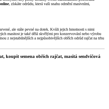
online
, získáte odrůdu, která vaši snahu odmění masivními,
rvené, ale stále pevné na dotek. Kvůli jejich hmotnosti s nimi
 Jejich masitost je také dělá skvělými pro konzervování nebo výrobu
dnou z nejstabilnějších a nejpůsobivějších obřích odrůd rajčat na trhu
at, koupit semena obřích rajčat, masitá sendvičová