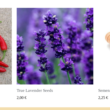
Semena nového koření (Pimenta dioica)
RYCHLÝ NÁHLED
2,25 €
2,50 €