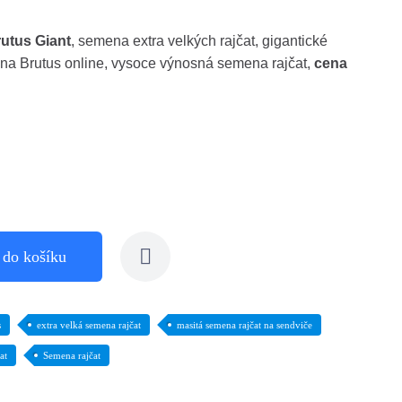
rutus Giant
, semena extra velkých rajčat, gigantické
ena Brutus online, vysoce výnosná semena rajčat,
cena
 do košíku
s
extra velká semena rajčat
masitá semena rajčat na sendviče
at
Semena rajčat