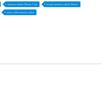
semena rajčete Brutus 1 kg
koupit semena rajčete Brutus
extra velká semena rajčat