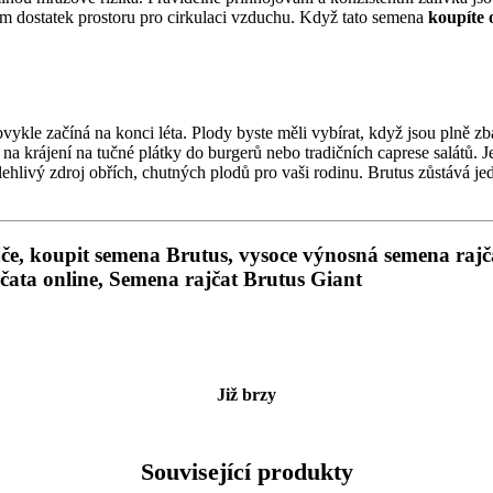
 jim dostatek prostoru pro cirkulaci vzduchu. Když tato semena
koupíte
vykle začíná na konci léta. Plody byste měli vybírat, když jsou plně zba
í na krájení na tučné plátky do burgerů nebo tradičních caprese salátů.
spolehlivý zdroj obřích, chutných plodů pro vaši rodinu. Brutus zůstává je
ajče, koupit semena Brutus, vysoce výnosná semena rajč
jčata online,
Semena rajčat Brutus Giant
Již brzy
Související produkty