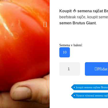
Koupit 🍅 semena rajčat B
beefsteak rajče, koupit sem
semen Brutus Giant
.
Semena v balení:
10
Přidat
koupit semena rajčete Brutu
Vysoce výnosná semena rajč