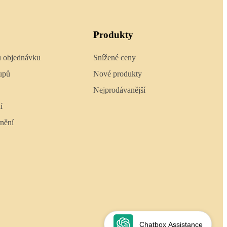
Produkty
u objednávku
Snížené ceny
upů
Nové produkty
Nejprodávanější
í
nění
Chatbox Assistance