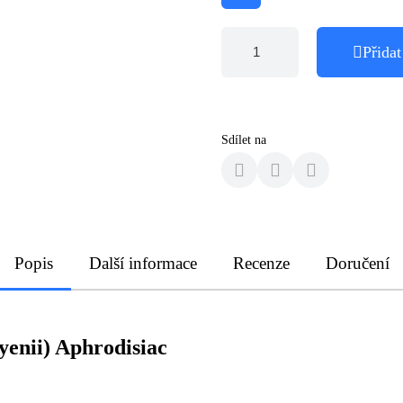
Přidat
Sdílet na
Popis
Další informace
Recenze
Doručení
enii) Aphrodisiac