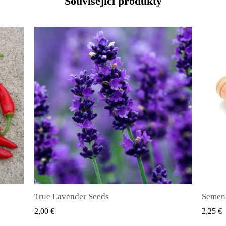
Související produkty
Semena nového koření (Pimenta dioica)
RYCHLÝ NÁHLED
2,25 €
2,50 €