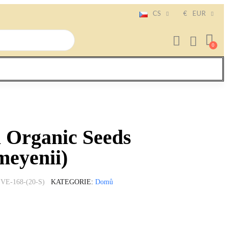
CS
€
EUR
 Organic Seeds
meyenii)
VE-168-(20-S)
KATEGORIE
Domů