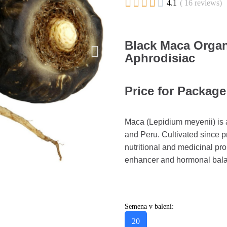





4.1
( 16 reviews)
Black Maca Organ
Aphrodisiac
Price for Package
Maca (Lepidium meyenii) is a
and Peru. Cultivated since pr
nutritional and medicinal pr
enhancer and hormonal balanc
Semena v balení:
20