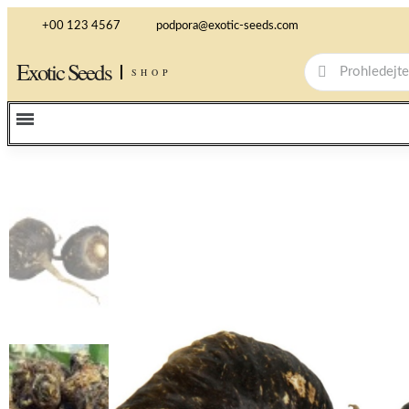
+00 123 4567
podpora@exotic-seeds.com
Exotic Seeds
SHOP