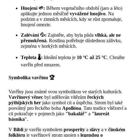
Hnojení 🌱:
Během vegetačního období (jaro a léto)
aplikujte jednou měsíčně
vyvážené hnojivo
. Na
podzim a v zimních měsících, kdy se růst zpomaluje,
hnojení omezte.
Zalévání 💦:
Zajistěte, aby byla půda
vlhká, ale ne
přemokřená
. Rostlina potřebuje důslednou zálivku,
zejména v horkých měsících.
Teplota 🌡️:
Ideální teplota je
10 °C až 25 °C
. Chraňte
vavřín před mrazem.
Symbolika vavřínu 🏆
Vavříny jsou známé svou symbolikou ve starých kulturách.
Vavřínový věnec
byl udělován vítězům
řeckých
pýthijských her
jako symbol cti a úspěchu. Strom byl také
posvátný pro řeckého boha
Apollóna
. Tato tradice vítězství a
cti pokračuje v pojmech jako
"bakalář"
a
"laureát
básníka
".
V
Bibli
je vavřín symbolem
prosperity
a
slávy
a v
čínském
folklóru
je vavřínový strom spojen s
legendou o