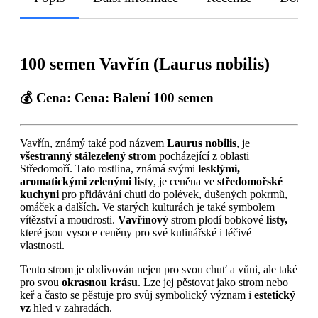
100 semen Vavřín (Laurus nobilis)
💰 Cena:
Cena: Balení 100 semen
Vavřín, známý také pod názvem
Laurus nobilis
, je
všestranný stálezelený strom
pocházející z oblasti
Středomoří. Tato rostlina, známá svými
lesklými,
aromatickými zelenými listy
, je ceněna ve
středomořské
kuchyni
pro přidávání chuti do polévek, dušených pokrmů,
omáček a dalších. Ve starých kulturách je také symbolem
vítězství a moudrosti.
Vavřínový
strom plodí bobkové
listy,
které jsou vysoce ceněny pro své kulinářské i léčivé
vlastnosti.
Tento strom je obdivován nejen pro svou chuť a vůni, ale také
pro svou
okrasnou krásu
. Lze jej pěstovat jako strom nebo
keř a často se pěstuje pro svůj symbolický význam i
estetický
vz
hled v zahradách.