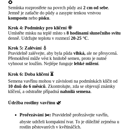
🌻
Semínka rozprostřete na povrch půdy asi
2 cm od sebe
.
Jemně je zatlačte do půdy a zasypte tenkou vrstvou
kompostu
nebo
písku
.
Krok 4: Podmínky pro klíčení 🌞
Umístěte misku na teplé místo s
8 hodinami slunečního svitu
denně. Udržujte teplotu v rozmezí
20-25 °C
.
Krok 5: Zalévání 💧
Pravidelně zalévejte, aby byla půda
vlhká,
ale ne přesycená.
Přemokření může vést k hnilobě semen, proto je nutné
vyhnout se loužím. Nejlépe funguje
lehké mlžení
.
Krok 6: Doba klíčení ⏳
Semena vavřínu mohou v závislosti na podmínkách klíčit od
10 dnů do 6 měsíců
. Zkontrolujte, zda se objevují známky
klíčení, a odstraňte případná
nahnilá semena
.
Údržba rostliny vavřínu 🌿
Prořezávání ✂️:
Pravidelně prořezávejte vavřín,
abyste udrželi kompaktní tvar. To je důležité zejména u
rostlin pěstovaných v květináčích.