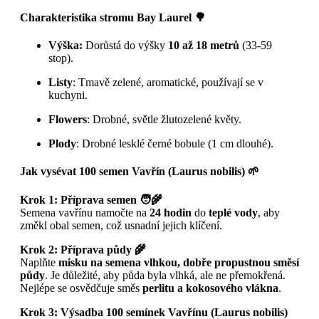
Charakteristika stromu Bay Laurel 🌳
Výška:
Dorůstá do výšky
10 až 18 metrů
(33-59
stop).
Listy
: Tmavě zelené, aromatické, používají se v
kuchyni.
Flowers
: Drobné, světle žlutozelené květy.
Plody
: Drobné lesklé černé bobule (1 cm dlouhé).
Jak vysévat 100 semen Vavřín (Laurus nobilis) 🌱
Krok 1: Příprava semen 🧑‍🌾
Semena vavřínu namočte na
24 hodin
do
teplé vody
, aby
změkl obal semen, což usnadní jejich klíčení.
Krok 2: Příprava půdy 🌾
Naplňte
misku na semena
vlhkou, dobře propustnou směsí
půdy
. Je důležité, aby půda byla vlhká, ale ne přemokřená.
Nejlépe se osvědčuje směs
perlitu a kokosového vlákna
.
Krok 3: Výsadba 100 semínek Vavřínu (Laurus nobilis)