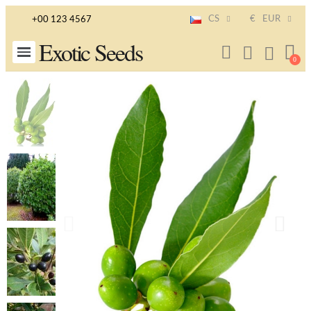
CS
€
EUR
+00 123 4567
Exotic Seeds