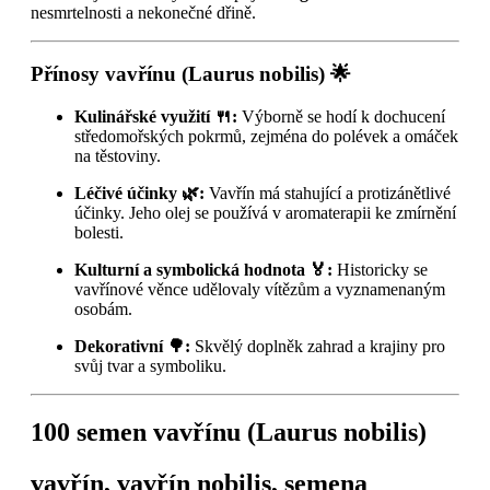
nesmrtelnosti a nekonečné dřině.
Přínosy vavřínu (Laurus nobilis) 🌟
Kulinářské využití 🍴:
Výborně se hodí k dochucení
středomořských pokrmů, zejména do polévek a omáček
na těstoviny.
Léčivé účinky 🌿:
Vavřín má stahující a protizánětlivé
účinky. Jeho olej se používá v aromaterapii ke zmírnění
bolesti.
Kulturní a symbolická hodnota 🏅:
Historicky se
vavřínové věnce udělovaly vítězům a vyznamenaným
osobám.
Dekorativní 🌳:
Skvělý doplněk zahrad a krajiny pro
svůj tvar a symboliku.
100 semen vavřínu (Laurus nobilis)
vavřín, vavřín nobilis, semena