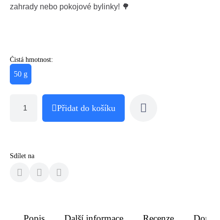
zahrady nebo pokojové bylinky! 🌳
Čistá hmotnost:
50 g
Přidat do košíku
Sdílet na
Popis
Další informace
Recenze
Doruče