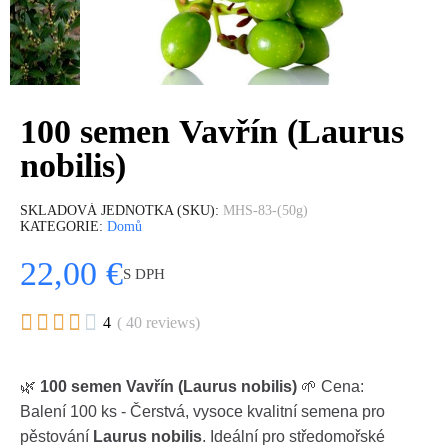
100 semen Vavřín (Laurus
nobilis)
SKLADOVÁ JEDNOTKA (SKU)
MHS-83-(50g)
KATEGORIE
Domů
22,00 €
S DPH





4
( 40 reviews)
🌿
100 semen Vavřín (Laurus nobilis)
🌱 Cena:
Balení 100 ks - Čerstvá, vysoce kvalitní semena pro
pěstování
Laurus nobilis
. Ideální pro středomořské