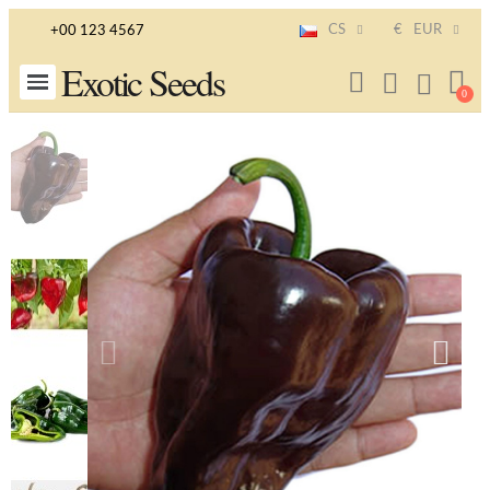
CS
€
EUR
+00 123 4567
Exotic Seeds