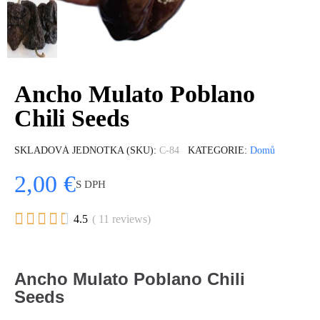
Ancho Mulato Poblano
Chili Seeds
SKLADOVÁ JEDNOTKA (SKU)
C-84
KATEGORIE
Domů
2,00 €
S DPH





4.5
( 11 reviews)
Ancho Mulato Poblano Chili
Seeds