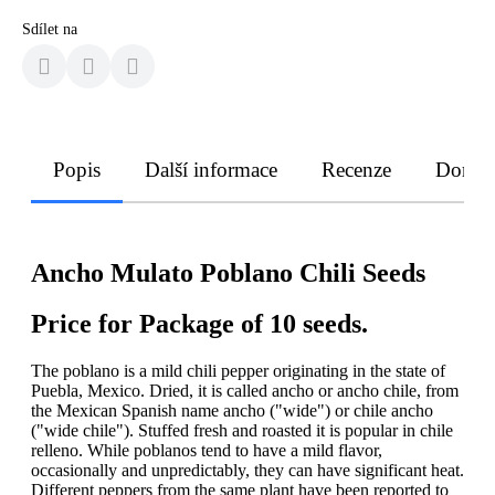
Sdílet na
Popis
Další informace
Recenze
Doruče
Ancho Mulato Poblano Chili Seeds
Price for Package of 10 seeds.
The poblano is a mild chili pepper originating in the state of
Puebla, Mexico. Dried, it is called ancho or ancho chile, from
the Mexican Spanish name ancho ("wide") or chile ancho
("wide chile"). Stuffed fresh and roasted it is popular in chile
relleno. While poblanos tend to have a mild flavor,
occasionally and unpredictably, they can have significant heat.
Different peppers from the same plant have been reported to