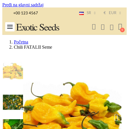
Pređi na glavni sadržaj
SR
€
EUR
+00 123 4567
Exotic Seeds
Početna
Chili FATALII Seme