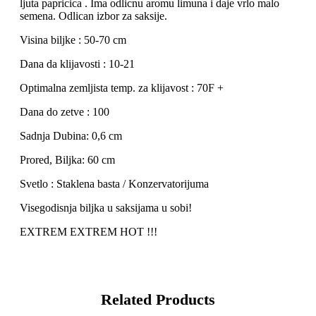
ljuta papricica . Ima odlicnu aromu limuna i daje vrlo malo
semena. Odlican izbor za saksije.
Visina biljke : 50-70 cm
Dana da klijavosti : 10-21
Optimalna zemljista temp. za klijavost : 70F +
Dana do zetve : 100
Sadnja Dubina: 0,6 cm
Prored, Biljka: 60 cm
Svetlo : Staklena basta / Konzervatorijuma
Visegodisnja biljka u saksijama u sobi!
EXTREM EXTREM HOT !!!
Related Products