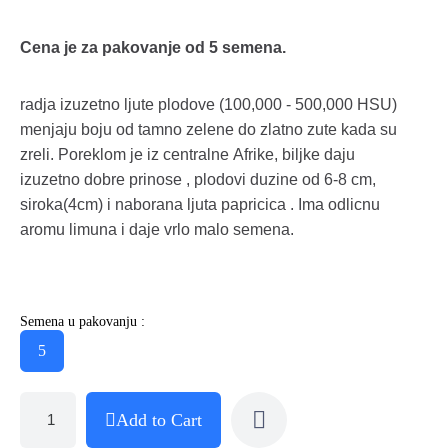
Cena je za pakovanje od 5 semena.
radja izuzetno ljute plodove (100,000 - 500,000 HSU)
menjaju boju od tamno zelene do zlatno zute kada su
zreli. Poreklom je iz centralne Afrike, biljke daju
izuzetno dobre prinose , plodovi duzine od 6-8 cm,
siroka(4cm) i naborana ljuta papricica . Ima odlicnu
aromu limuna i daje vrlo malo semena.
Semena u pakovanju :
5
Add to Cart