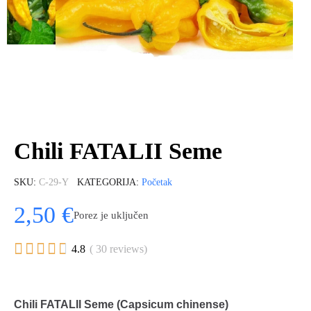
Chili FATALII Seme
SKU
C-29-Y
KATEGORIJA
Početak
2,50 €
Porez je uključen





4.8
( 30 reviews)
Chili FATALII Seme (Capsicum chinense)