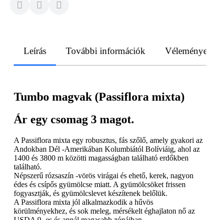
Leírás
További információk
Vélemények
Tumbo magvak (Passiflora mixta)
Ár egy csomag 3 magot.
A Passiflora mixta egy robusztus, fás szőlő, amely gyakori az
Andokban Dél -Amerikában Kolumbiától Bolíviáig, ahol az
1400 és 3800 m közötti magasságban található erdőkben
található.
Népszerű rózsaszín -vörös virágai és ehető, kerek, nagyon
édes és csípős gyümölcse miatt. A gyümölcsöket frissen
fogyasztják, és gyümölcslevet készítenek belőlük.
A Passiflora mixta jól alkalmazkodik a hűvös
körülményekhez, és sok meleg, mérsékelt éghajlaton nő az
USDA 9 -es és annál magasabb zónáiban.