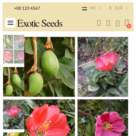
HU
€
EUR
+00 123 4567
Exotic Seeds