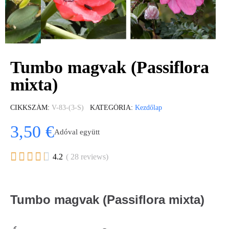
Tumbo magvak (Passiflora
mixta)
CIKKSZÁM
V-83-(3-S)
KATEGÓRIA
Kezdőlap
3,50 €
Adóval együtt





4.2
( 28 reviews)
Tumbo magvak (Passiflora mixta)