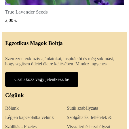
True Lavender Seeds
GYORSNÉZET
2,00 €
Egzotikus Magok Boltja
Szerezzen exkluzív ajánlatokat, inspirációt és még sok mást,
hogy segítsen ötletei életre keltésében. Mindez ingyenes.
Csatlakozz vagy jelentkezz be
Cégünk
Rólunk
Sütik szabályzata
Lépjen kapcsolatba velünk
Szolgáltatási feltételek &
Szállítás - Fizetés
Visszatérítési szabályzat