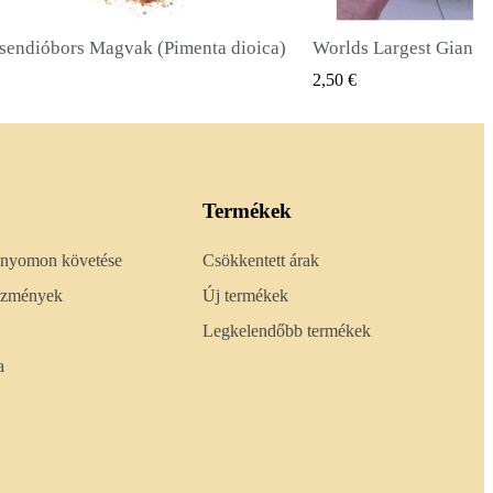
Worlds Largest Giant Corn Magvak Cuzco - Cusco
Óriás napraforgó mago
GYORSNÉZET
GYORS
2,40 €
Termékek
 nyomon követése
Csökkentett árak
lőzmények
Új termékek
Legkelendőbb termékek
a