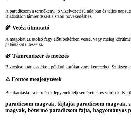
A paradicsom a termékeny, jó vízelvezetésű talajban és teljes napsüt
Biztosítson támrendszert a stabil növekedéshez.
🌾 Vetési útmutató
A magokat az utolsó fagy előtt beltérben vesse, vagy meleg körülm
palántákat ültesse ki.
🌿 Támrendszer és metszés
Biztosítson támasztékot, például karókat vagy ketreceket. Szükség ese
⚠️ Fontos megjegyzések
Betakarításkor a termések legyenek teljesen érettek és vörösek. Kerü
paradicsom magvak, tájfajta paradicsom magvak, s
magvak, bőtermő paradicsom fajta, hagyományos 