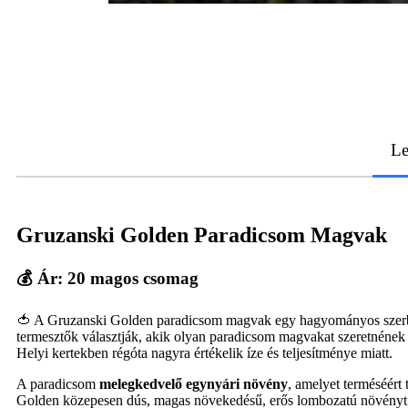
Le
Gruzanski Golden Paradicsom Magvak
💰 Ár: 20 magos csomag
🍅 A Gruzanski Golden paradicsom magvak egy hagyományos szerb para
termesztők választják, akik olyan paradicsom magvakat szeretnének 
Helyi kertekben régóta nagyra értékelik íze és teljesítménye miatt.
A paradicsom
melegkedvelő egynyári növény
, amelyet terméséért
Golden közepesen dús, magas növekedésű, erős lombozatú növényt f