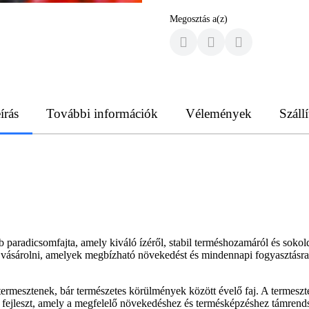
Megosztás a(z)
írás
További információk
Vélemények
Szállí
dicsomfajta, amely kiváló ízéről, stabil terméshozamáról és sokoldal
vásárolni, amelyek megbízható növekedést és mindennapi fogyasztásra, 
 termesztenek, bár természetes körülmények között évelő faj. A termeszté
ejleszt, amely a megfelelő növekedéshez és termésképzéshez támrends