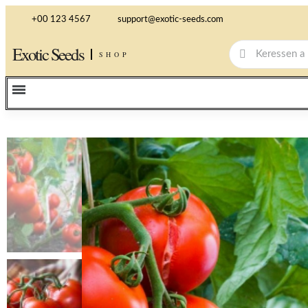
+00 123 4567
support@exotic-seeds.com
Exotic Seeds
SHOP