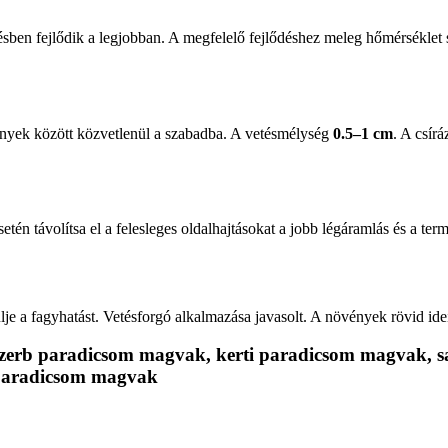
ésben fejlődik a legjobban. A megfelelő fejlődéshez meleg hőmérséklet s
ények között közvetlenül a szabadba. A vetésmélység
0.5–1 cm
. A csír
tén távolítsa el a felesleges oldalhajtásokat a jobb légáramlás és a ter
lje a fagyhatást. Vetésforgó alkalmazása javasolt. A növények rövid ide
zerb paradicsom magvak, kerti paradicsom magvak, s
paradicsom magvak