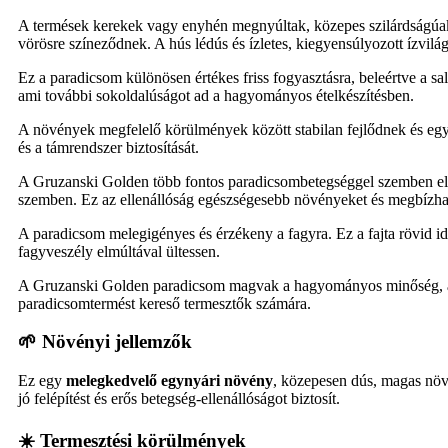
A termések kerekek vagy enyhén megnyúltak, közepes szilárdságúa
vörösre színeződnek. A hús lédús és ízletes, kiegyensúlyozott ízvilágg
Ez a paradicsom különösen értékes friss fogyasztásra, beleértve a sa
ami további sokoldalúságot ad a hagyományos ételkészítésben.
A növények megfelelő körülmények között stabilan fejlődnek és egyenl
és a támrendszer biztosítását.
A Gruzanski Golden több fontos paradicsombetegséggel szemben ell
szemben. Ez az ellenállóság egészségesebb növényeket és megbízha
A paradicsom melegigényes és érzékeny a fagyra. Ez a fajta rövid ide
fagyveszély elmúltával ültessen.
A Gruzanski Golden paradicsom magvak a hagyományos minőség, az er
paradicsomtermést kereső termesztők számára.
🌱 Növényi jellemzők
Ez egy
melegkedvelő egynyári növény
, közepesen dús, magas nö
jó felépítést és erős betegség-ellenállóságot biztosít.
☀️ Termesztési körülmények