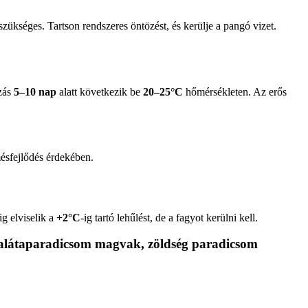
zükséges. Tartson rendszeres öntözést, és kerülje a pangó vizet.
ázás
5–10 nap
alatt következik be
20–25°C
hőmérsékleten. Az erős
mésfejlődés érdekében.
ig elviselik a
+2°C
-ig tartó lehűlést, de a fagyot kerülni kell.
alátaparadicsom magvak, zöldség paradicsom