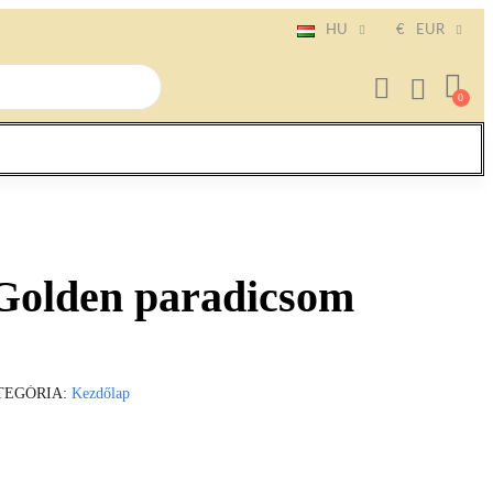
HU
€
EUR
Golden paradicsom
TEGÓRIA
Kezdőlap