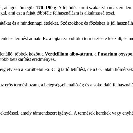
k, átlagos tömegük
170–190 g
. A fejlődés korai szakaszában az éretlen 
al, ami ezt a fajtát többféle felhasználásra is alkalmassá teszi.
látákat és a mindennapi ételeket. Szószokhoz és főzéshez is jól használh
etes termést adnak. Ez a fajta szabadföldi termesztésre készült, és megf
enálló, többek között a
Verticillium albo-atrum
, a
Fusarium oxysporu
tóbb betakarítást eredményez.
ig elviseli a körülbelül
+2°C
-ig tartó lehűlést, de a 0°C alatti hőmérs
ős terméshozam, a betegség-ellenállóság és a sokoldalú felhasználás
vekedéssel, amely támrendszert igényel. A termések kerekek vagy eny