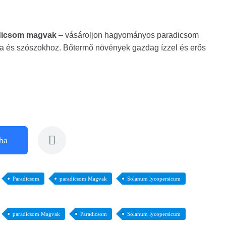
dicsom magvak
– vásároljon hagyományos paradicsom
ra és szószokhoz. Bőtermő növények gazdag ízzel és erős
ba
Paradicsom
paradicsom Magvak
Solanum lycopersicum
paradicsom Magvak
Paradicsom
Solanum lycopersicum