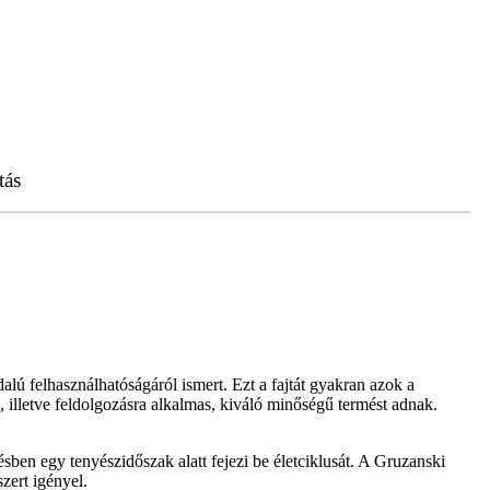
tás
ú felhasználhatóságáról ismert. Ezt a fajtát gyakran azok a
illetve feldolgozásra alkalmas, kiváló minőségű termést adnak.
sben egy tenyészidőszak alatt fejezi be életciklusát. A Gruzanski
zert igényel.