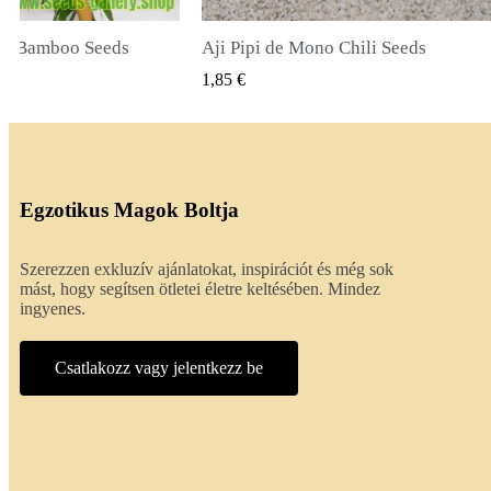
li Seeds
True Lavender Seeds
SNÉZET
GYORSNÉZET
2,00 €
Egzotikus Magok Boltja
Szerezzen exkluzív ajánlatokat, inspirációt és még sok
mást, hogy segítsen ötletei életre keltésében. Mindez
ingyenes.
Csatlakozz vagy jelentkezz be