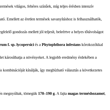
termések világos, fehéres színűek, míg teljes érésben intenzív
ató. Emellett az éretlen termések savanyításhoz is felhasználhatók,
elelő gondozás mellett jól teljesít, beleértve a helyes tőtávolságot
m f. sp. lycopersici
és a
Phytophthora infestans
kórokozókkal
éklet károsíthatja a növényeket. A legjobb eredmény érdekében a
 kombinációját kínálják, így megbízható választás a következetes
hén megnyúltak, tömegük
170–190 g
. A fajta
magas terméshozamot
,