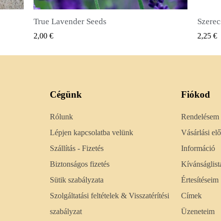
Szerecsendióbors Magvak (Pimenta dioica)
GYORSNÉZET
2,25 €
2,50 €
Cégünk
Fiókod
Rólunk
Rendelésem
Lépjen kapcsolatba velünk
Vásárlási e
Szállítás - Fizetés
Információ
Biztonságos fizetés
Kívánságlist
Sütik szabályzata
Értesítéseim
Szolgáltatási feltételek & Visszatérítési
Címek
szabályzat
Üzeneteim