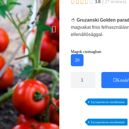





3.8
( 27 reviews)
🍅
Gruzanski Golden para
magvakat friss felhasználás
ellenállósággal.
Magok csomagban:
20
Kosár
Lycopersicon esculentum
Lycopersicon esculentum