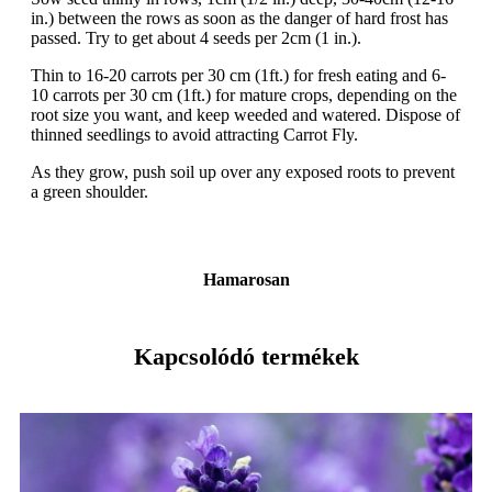
in.) between the rows as soon as the danger of hard frost has
passed. Try to get about 4 seeds per 2cm (1 in.).
Thin to 16-20 carrots per 30 cm (1ft.) for fresh eating and 6-
10 carrots per 30 cm (1ft.) for mature crops, depending on the
root size you want, and keep weeded and watered. Dispose of
thinned seedlings to avoid attracting Carrot Fly.
As they grow, push soil up over any exposed roots to prevent
a green shoulder.
Hamarosan
Kapcsolódó termékek