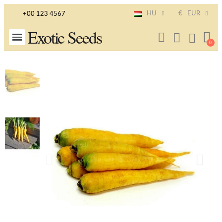
HU
€
EUR
+00 123 4567
Exotic Seeds