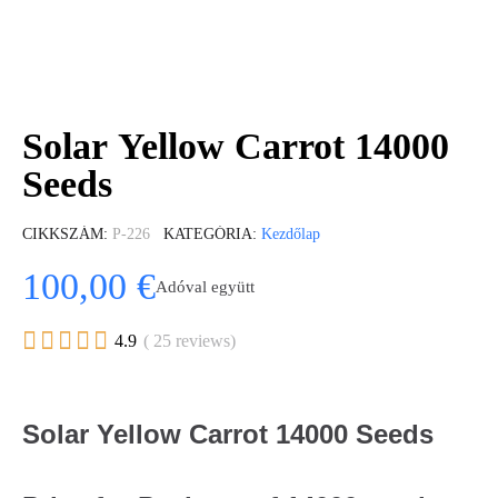
Solar Yellow Carrot 14000
Seeds
CIKKSZÁM
P-226
KATEGÓRIA
Kezdőlap
100,00 €
Adóval együtt





4.9
( 25 reviews)
Solar Yellow Carrot 14000 Seeds