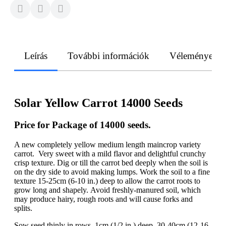
Leírás
További információk
Vélemények
Solar Yellow Carrot 14000 Seeds
Price for Package of 14000 seeds.
A new completely yellow medium length maincrop variety
carrot. Very sweet with a mild flavor and delightful crunchy
crisp texture. Dig or till the carrot bed deeply when the soil is
on the dry side to avoid making lumps. Work the soil to a fine
texture 15-25cm (6-10 in.) deep to allow the carrot roots to
grow long and shapely. Avoid freshly-manured soil, which
may produce hairy, rough roots and will cause forks and
splits.
Sow seed thinly in rows, 1cm (1/2 in.) deep, 30-40cm (12-16