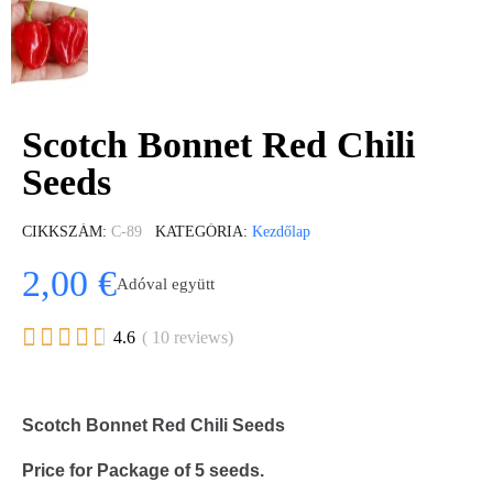
Scotch Bonnet Red Chili
Seeds
CIKKSZÁM
C-89
KATEGÓRIA
Kezdőlap
2,00 €
Adóval együtt





4.6
( 10 reviews)
Scotch Bonnet Red Chili Seeds
Price for Package of 5 seeds.