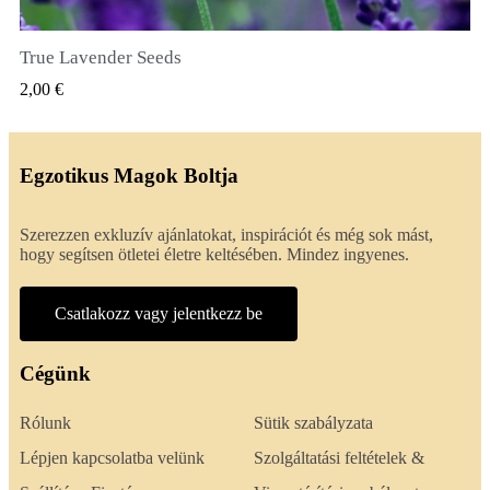
True Lavender Seeds
GYORSNÉZET
2,00 €
Egzotikus Magok Boltja
Szerezzen exkluzív ajánlatokat, inspirációt és még sok mást,
hogy segítsen ötletei életre keltésében. Mindez ingyenes.
Csatlakozz vagy jelentkezz be
Cégünk
Rólunk
Sütik szabályzata
Lépjen kapcsolatba velünk
Szolgáltatási feltételek &