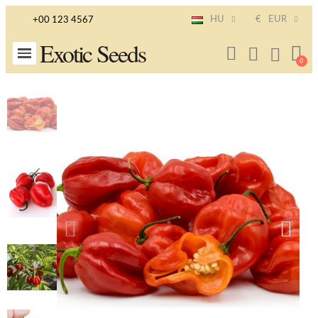
HU
€
EUR
+00 123 4567
Exotic Seeds