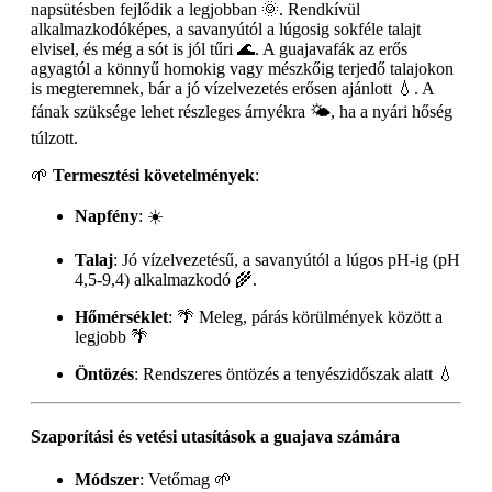
napsütésben fejlődik a legjobban 🌞. Rendkívül
alkalmazkodóképes, a savanyútól a lúgosig sokféle talajt
elvisel, és még a sót is jól tűri 🌊. A guajavafák az erős
agyagtól a könnyű homokig vagy mészkőig terjedő talajokon
is megteremnek, bár a jó vízelvezetés erősen ajánlott 💧. A
fának szüksége lehet részleges árnyékra 🌤️, ha a nyári hőség
túlzott.
🌱
Termesztési követelmények
:
Napfény
: ☀️
Talaj
: Jó vízelvezetésű, a savanyútól a lúgos pH-ig (pH
4,5-9,4) alkalmazkodó 🌾.
Hőmérséklet
: 🌴 Meleg, párás körülmények között a
legjobb 🌴
Öntözés
: Rendszeres öntözés a tenyészidőszak alatt 💧
Szaporítási és vetési utasítások a guajava számára
Módszer
: Vetőmag 🌱