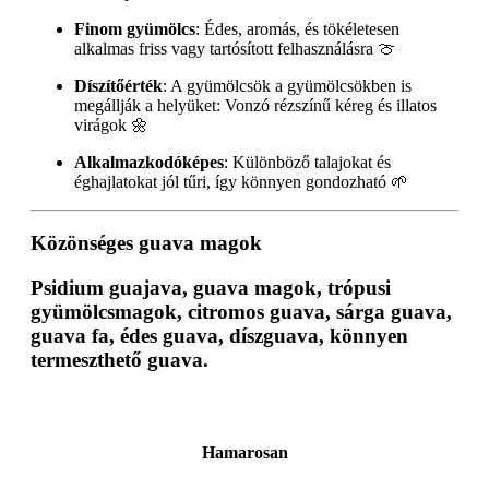
Finom gyümölcs
: Édes, aromás, és tökéletesen
alkalmas friss vagy tartósított felhasználásra 🍈
Díszítőérték
: A gyümölcsök a gyümölcsökben is
megállják a helyüket: Vonzó rézszínű kéreg és illatos
virágok 🌼
Alkalmazkodóképes
: Különböző talajokat és
éghajlatokat jól tűri, így könnyen gondozható 🌱
Közönséges guava magok
Psidium guajava, guava magok, trópusi
gyümölcsmagok, citromos guava, sárga guava,
guava fa, édes guava, díszguava, könnyen
termeszthető guava.
Hamarosan