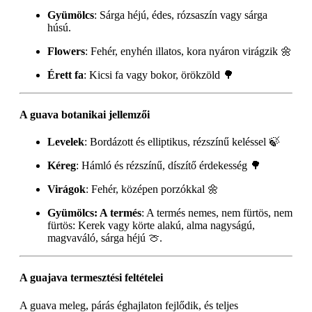
Gyümölcs
: Sárga héjú, édes, rózsaszín vagy sárga
húsú.
Flowers
: Fehér, enyhén illatos, kora nyáron virágzik 🌼
Érett fa
: Kicsi fa vagy bokor, örökzöld 🌳
A guava botanikai jellemzői
Levelek
: Bordázott és elliptikus, rézszínű keléssel 🍃
Kéreg
: Hámló és rézszínű, díszítő érdekesség 🌳
Virágok
: Fehér, középen porzókkal 🌼
Gyümölcs: A termés
: A termés nemes, nem fürtös, nem
fürtös: Kerek vagy körte alakú, alma nagyságú,
magvaváló, sárga héjú 🍈.
A guajava termesztési feltételei
A guava meleg, párás éghajlaton fejlődik, és teljes