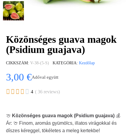
Közönséges guava magok
(Psidium guajava)
CIKKSZÁM
V-38-(5-S)
KATEGÓRIA
Kezdőlap
3,00 €
Adóval együtt





4
( 36 reviews)
🍈
Közönséges guava magok (Psidium guajava)
💰
Ár: 🍈 Finom, aromás gyümölcs, illatos virágokkal és
díszes kéreggel, tökéletes a meleg kertekbe!