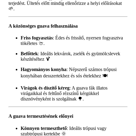
terjedést. Ültetés előtt mindig ellenőrizze a helyi előírásokat
🌱.
A közönséges guava felhasználása
Friss fogyasztás
: Édes és frissítő, nyersen fogyasztva
tökéletes 🍈.
Befőttek
: Ideális lekvárok, zselék és gyümölcslevek
készítéséhez 🍹
Hagyományos konyha
: Népszerű számos trópusi
konyhában desszertekhez és sós ételekhez 🍽️
Virágok és díszítő kéreg
: A guava fák illatos
virágaikkal és feltűnő rézszínű kérgükkel
dísznövényként is szolgálnak 🌳.
A guava termesztésének előnyei
Könnyen termeszthető
: Ideális trópusi vagy
szubtrópusi kertekbe 🌞