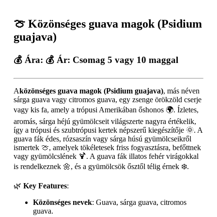
🍈
Közönséges guava magok (Psidium
guajava)
💰
Ára
: 💰
Ár
: Csomag 5 vagy 10 maggal
A
közönséges guava magok (Psidium guajava)
, más néven
sárga guava vagy citromos guava, egy zsenge örökzöld cserje
vagy kis fa, amely a trópusi Amerikában őshonos 🌍. Ízletes,
aromás, sárga héjú gyümölcseit világszerte nagyra értékelik,
így a trópusi és szubtrópusi kertek népszerű kiegészítője 🌞. A
guava fák édes, rózsaszín vagy sárga húsú gyümölcseikről
ismertek 🍈, amelyek tökéletesek friss fogyasztásra, befőttnek
vagy gyümölcslének 🍹. A guava fák illatos fehér virágokkal
is rendelkeznek 🌼, és a gyümölcsök ősztől télig érnek ❄️.
🌿
Key Features
:
Közönséges nevek
: Guava, sárga guava, citromos
guava.