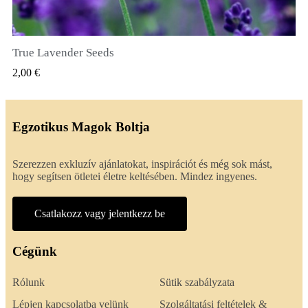
True Lavender Seeds
GYORSNÉZET
2,00 €
Egzotikus Magok Boltja
Szerezzen exkluzív ajánlatokat, inspirációt és még sok mást,
hogy segítsen ötletei életre keltésében. Mindez ingyenes.
Csatlakozz vagy jelentkezz be
Cégünk
Rólunk
Sütik szabályzata
Lépjen kapcsolatba velünk
Szolgáltatási feltételek &