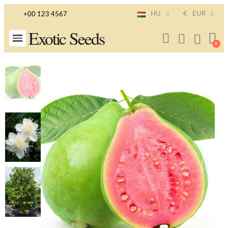
HU
€
EUR
+00 123 4567
Exotic Seeds