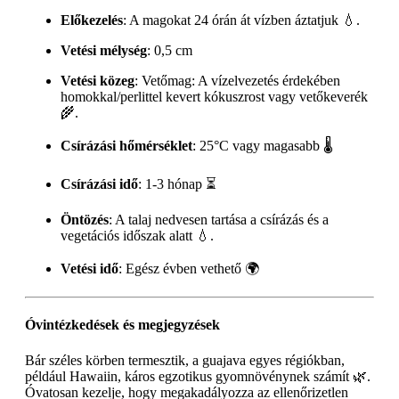
Előkezelés
: A magokat 24 órán át vízben áztatjuk 💧.
Vetési mélység
: 0,5 cm
Vetési közeg
: Vetőmag: A vízelvezetés érdekében
homokkal/perlittel kevert kókuszrost vagy vetőkeverék
🌾.
Csírázási hőmérséklet
: 25°C vagy magasabb 🌡️
Csírázási idő
: 1-3 hónap ⏳
Öntözés
: A talaj nedvesen tartása a csírázás és a
vegetációs időszak alatt 💧.
Vetési idő
: Egész évben vethető 🌍
Óvintézkedések és megjegyzések
Bár széles körben termesztik, a guajava egyes régiókban,
például Hawaiin, káros egzotikus gyomnövénynek számít 🌿.
Óvatosan kezelje, hogy megakadályozza az ellenőrizetlen