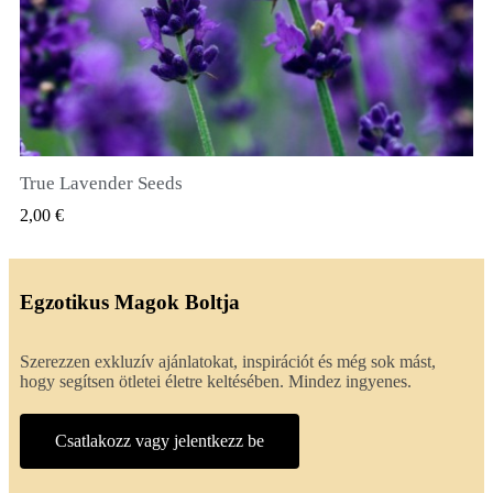
True Lavender Seeds
GYORSNÉZET
2,00 €
Egzotikus Magok Boltja
Szerezzen exkluzív ajánlatokat, inspirációt és még sok mást,
hogy segítsen ötletei életre keltésében. Mindez ingyenes.
Csatlakozz vagy jelentkezz be