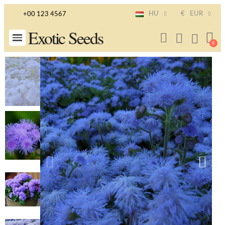
HU
€
EUR
+00 123 4567
Exotic Seeds