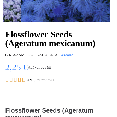
Flossflower Seeds
(Ageratum mexicanum)
CIKKSZÁM
F-37
KATEGÓRIA
Kezdőlap
2,25 €
Adóval együtt





4.9
( 29 reviews)
Flossflower Seeds (Ageratum
mexicanum)