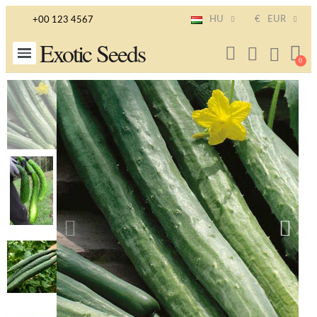
HU
€
EUR
+00 123 4567
Exotic Seeds