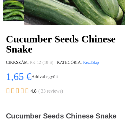
Cucumber Seeds Chinese
Snake
CIKKSZÁM
PK-12-(10-S)
KATEGÓRIA
Kezdőlap
1,65 €
Adóval együtt





4.8
( 33 reviews)
Cucumber Seeds Chinese Snake