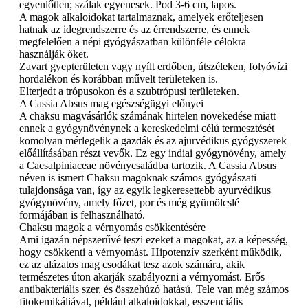
egyenlőtlen; szálak egyenesek. Pod 3-6 cm, lapos.
A magok alkaloidokat tartalmaznak, amelyek erőteljesen
hatnak az idegrendszerre és az érrendszerre, és ennek
megfelelően a népi gyógyászatban különféle célokra
használják őket.
Zavart gyepterületen vagy nyílt erdőben, útszéleken, folyóvízi
hordalékon és korábban művelt területeken is.
Elterjedt a trópusokon és a szubtrópusi területeken.
A Cassia Absus mag egészségügyi előnyei
A chaksu magvásárlók számának hirtelen növekedése miatt
ennek a gyógynövénynek a kereskedelmi célú termesztését
komolyan mérlegelik a gazdák és az ajurvédikus gyógyszerek
előállításában részt vevők. Ez egy indiai gyógynövény, amely
a Caesalpiniaceae növénycsaládba tartozik. A Cassia Absus
néven is ismert Chaksu magoknak számos gyógyászati ​​
tulajdonsága van, így az egyik legkeresettebb ayurvédikus
gyógynövény, amely főzet, por és még gyümölcslé
formájában is felhasználható.
Chaksu magok a vérnyomás csökkentésére
Ami igazán népszerűvé teszi ezeket a magokat, az a képesség,
hogy csökkenti a vérnyomást. Hipotenzív szerként működik,
ez az alázatos mag csodákat tesz azok számára, akik
természetes úton akarják szabályozni a vérnyomást. Erős
antibakteriális szer, és összehúzó hatású. Tele van még számos
fitokemikáliával, például alkaloidokkal, esszenciális