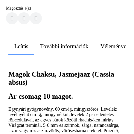
Megosztás a(z)
Leírás
További információk
Vélemények
Magok Chaksu, Jasmejaaz (Cassia
absus)
Ár csomag 10 magot.
Egynyári gyógynövény, 60 cm-ig, mirigyszőrös. Levelek:
levélnyél 4 cm-ig, mirigy nélkül; levelek 2 pár ellentétes
röpcédulával, az egyes párok közötti rhachis-ken mirigy.
Virágzat terminál. 5-6 mm-es szirmok, sárga, narancssárga,
lazac vagy rózsaszín-vörös, vörösesbarna erekkel. Porzó 5,