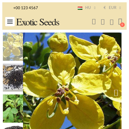
HU
€
EUR
+00 123 4567
Exotic Seeds