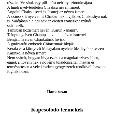
részein. Vessünk egy pillantást néhány szinonimájára
A hindi nyelvterületen Chaaksu néven ismert.
Angolul Chaksu seed és Jasmejaaz néven ismert.
A szanszkrit nyelven is Chaksu-nak hívják, és Chakushya-nak
is. Valójában a hindi név az eredeti szanszkrit szóból
származik.
Tamilban közismert nevén „Karun kanami”.
Telugu nyelven Chanupala vittulu néven ismertek.
Bengáli nyelven Chaakutnak hívják.
A gudzsaráti emberek Chimerunak hívják.
Kerala és a környező Malayalam nyelvterület legtöbb részén
Karinkolla néven ismert.
Nem számít, hogyan hívja ezeket a magokat szívesebben,
ennek a növénynek a növényi tulajdonságai, magjai és
természetesen a vele készített gyógyszerek rendkívüli hasznot
fognak hozni.
Hamarosan
Kapcsolódó termékek