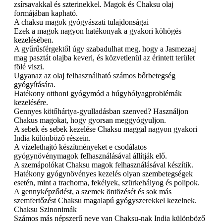
zsírsavakkal és szterinekkel. Magok és Chaksu olaj
formájában kapható.
A chaksu magok gyógyászati ​​tulajdonságai
Ezek a magok nagyon hatékonyak a gyakori köhögés
kezelésében.
A gyűrűsférgektől úgy szabadulhat meg, hogy a Jasmezaaj
mag pasztát olajba keveri, és közvetlenül az érintett terület
fölé viszi.
Ugyanaz az olaj felhasználható számos bőrbetegség
gyógyítására.
Hatékony otthoni gyógymód a húgyhólyagproblémák
kezelésére.
Gennyes kötőhártya-gyulladásban szenved? Használjon
Chakus magokat, hogy gyorsan meggyógyuljon.
A sebek és sebek kezelése Chaksu maggal nagyon gyakori
India különböző részein.
A vizelethajtó készítményeket e csodálatos
gyógynövénymagok felhasználásával állítják elő.
A szemápolókat Chaksu magok felhasználásával készítik.
Hatékony gyógynövényes kezelés olyan szembetegségek
esetén, mint a trachoma, fekélyek, szürkehályog és polipok.
A gennyképződést, a szemek öntözését és sok más
szemfertőzést Chaksu magalapú gyógyszerekkel kezelnek.
Chaksu Szinonimák
Számos más népszerű neve van Chaksu-nak India különböző