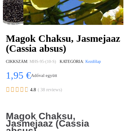
Magok Chaksu, Jasmejaaz
(Cassia absus)
CIKKSZÁM
MHS-95-(10-S)
KATEGÓRIA
Kezdőlap
1,95 €
Adóval együtt





4.8
( 38 reviews)
Magok Chaksu,
Jasmejaaz (Cassia
absus)