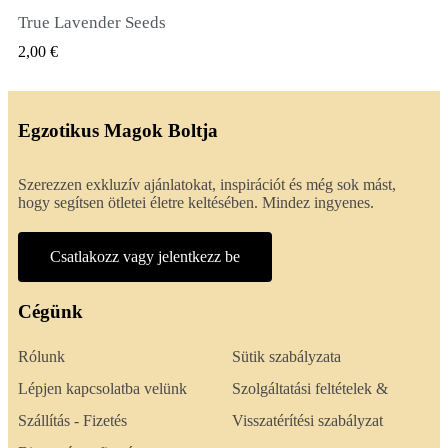
True Lavender Seeds
GYORSNÉZET
2,00 €
Egzotikus Magok Boltja
Szerezzen exkluzív ajánlatokat, inspirációt és még sok mást,
hogy segítsen ötletei életre keltésében. Mindez ingyenes.
Csatlakozz vagy jelentkezz be
Cégünk
Rólunk
Sütik szabályzata
Lépjen kapcsolatba velünk
Szolgáltatási feltételek &
Szállítás - Fizetés
Visszatérítési szabályzat