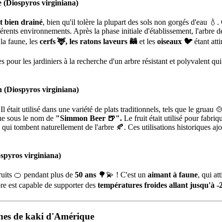
e (Diospyros virginiana)
t bien drainé
, bien qu'il tolère la plupart des sols non gorgés d'eau 💧.
férents environnements. Après la phase initiale d'établissement, l'arbre 
la faune, les
cerfs 🦌, les
ratons laveurs 🦝
et les
oiseaux 🐦
étant atti
es pour les jardiniers à la recherche d'un arbre résistant et polyvalent q
n (Diospyros virginiana)
 était utilisé dans une variété de plats traditionnels, tels que le gruau 
nue sous le nom de
"Simmon Beer 🍺".
Le fruit était utilisé pour fabriq
 qui tombent naturellement de l'arbre 🍂. Ces utilisations historiques a
ospyros virginiana)
ruits 🍊 pendant plus de
50 ans
🌳💫 ! C'est un
aimant à faune
, qui at
arbre est capable de supporter des
températures froides allant jusqu'à -
ines de kaki d'Amérique