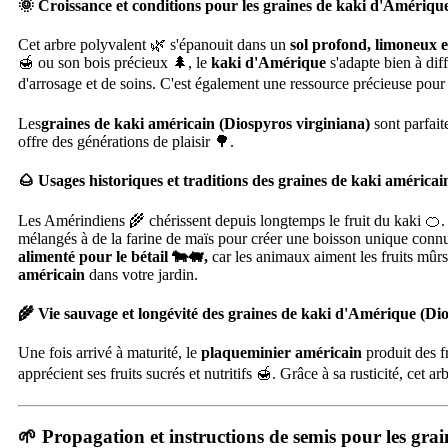
🌞 Croissance et conditions pour les graines de kaki d'Amériqu
Cet arbre polyvalent 🌿 s'épanouit dans un
sol profond, limoneux e
🍯 ou son bois précieux 🌲, le
kaki d'Amérique
s'adapte bien à dif
d'arrosage et de soins. C'est également une ressource précieuse pour 
Les
graines de kaki américain (Diospyros virginiana)
sont parfait
offre des générations de plaisir 🌳.
🌰 Usages historiques et traditions des graines de kaki américai
Les Amérindiens 🌾 chérissent depuis longtemps le fruit du kaki 🍊. Il
mélangés à de la farine de maïs pour créer une boisson unique con
alimenté pour le bétail 🐄🐖,
car les animaux aiment les fruits mûrs
américain
dans votre jardin.
🌾 Vie sauvage et longévité des graines de kaki d'Amérique (Di
Une fois arrivé à maturité, le
plaqueminier américain
produit des f
apprécient ses fruits sucrés et nutritifs 🍯. Grâce à sa rusticité, cet 
🌱 Propagation et instructions de semis pour les gra