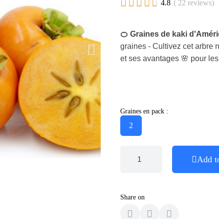





4.8
( 22 reviews)
🍊 Graines de kaki d'Améri
graines - Cultivez cet arbre 
et ses avantages 🌸 pour les 
Graines en pack :
2
Add t
Share on