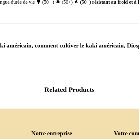
ongue durée de vie
🌳
(50+
)
🌟
(50+) 🌟 (50+)
résistant au froid et à 
aki américain
,
comment cultiver le kaki américain
,
Dios
Related Products
Notre entreprise
Votre com