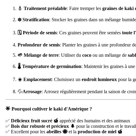
💧 Traitement préalable
: Faire tremper les
graines de kaki
❄️ Stratification
: Stocker les graines dans un mélange humid
🗓️ Période de semis
: Ces graines peuvent être semées
toute 
Profondeur de semis
: Planter les graines à une profondeur d
🌱 Mélange de terre
: Utiliser du
coco
ou un mélange de
sabl
🌡️ Température de germination
: Maintenir les graines à un
☀️ Emplacement
: Choisissez un
endroit lumineux
pour la g
💦
Arrosage
: Arrosez régulièrement pendant la saison de crois
🌟 Pourquoi cultiver le kaki d'Amérique ?
✅
Délicieux fruit sucré 🍯
apprécié des humains et des animaux
✅
Bois dur robuste et précieux 🌲
pour la construction et le travai
✅ Excellent pour les
abeilles 🐝
et la
production de miel 🍯