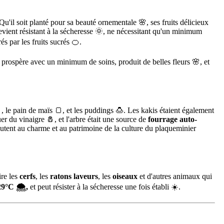
 Qu'il soit planté pour sa beauté ornementale 🌸, ses fruits délicieux
devient résistant à la sécheresse 🌞, ne nécessitant qu'un minimum
rés par les fruits sucrés 🍊.
ui prospère avec un minimum de soins, produit de belles fleurs 🌸, et
🍲, le pain de maïs 🍞, et les puddings 🍮. Les kakis étaient également
uer du vinaigre 🧂, et l'arbre était une source de
fourrage auto-
joutent au charme et au patrimoine de la culture du plaqueminier
tire les
cerfs
, les
ratons laveurs
, les
oiseaux
et d'autres animaux qui
29°C 🌨️,
et peut résister à la sécheresse une fois établi ☀️.