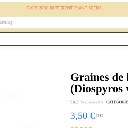
OVER 2000 DIFFERENT PLANT SEEDS
Graines de
(Diospyros 
SKU
V-25-A-(2-S)
CATÉGORI
3,50 €
TTC