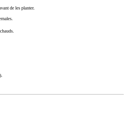
vant de les planter.
ernales.
 chauds.
).