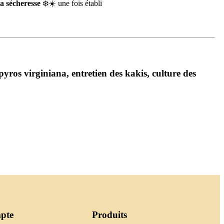
la sécheresse
❄️☀️ une fois établi
pyros virginiana
,
entretien des kakis
,
culture des
pte
Produits