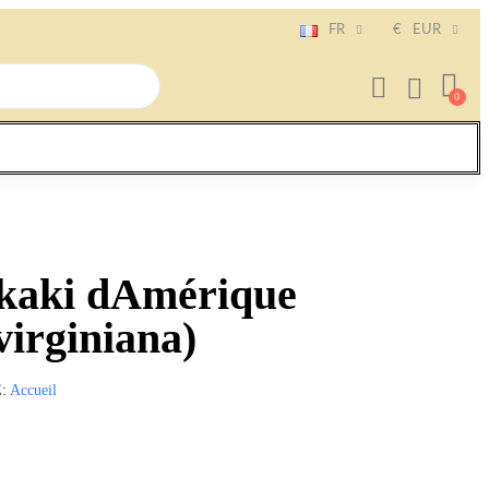
FR
€
EUR
 kaki dAmérique
virginiana)
E
Accueil