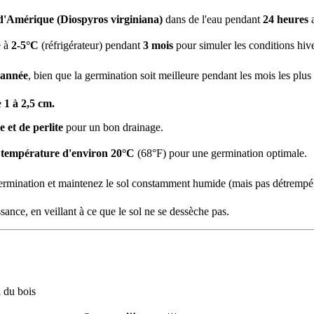
 d'Amérique (Diospyros virginiana)
dans de l'eau pendant
24 heures
a
e à
2-5°C
(réfrigérateur) pendant
3 mois
pour simuler les conditions hiv
l'année
, bien que la germination soit meilleure pendant les mois les plus
e
1 à 2,5 cm.
e et de perlite
pour un bon drainage.
e
température d'environ 20°C
(68°F) pour une germination optimale.
ermination et maintenez le sol constamment humide (mais pas détrempé
sance, en veillant à ce que le sol ne se dessèche pas.
l du bois