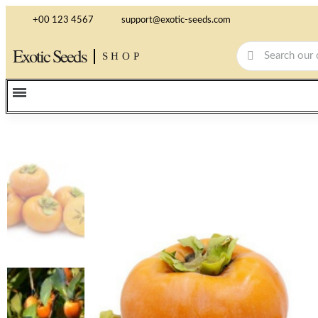
+00 123 4567
support@exotic-seeds.com
Exotic Seeds
SHOP