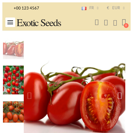
FR
€
EUR
+00 123 4567
Exotic Seeds