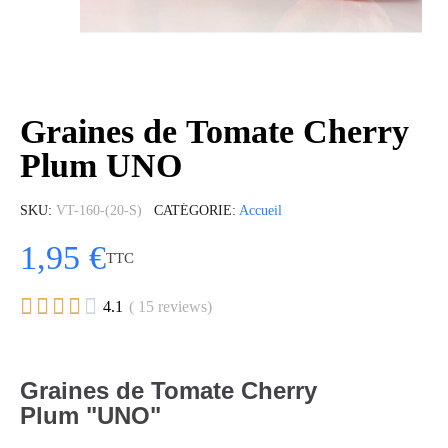
Graines de Tomate Cherry
Plum UNO
SKU
VT-160-(20-S)
CATÉGORIE
Accueil
1,95 €
TTC





4.1
( 15 reviews)
Graines de Tomate Cherry
Plum "UNO"