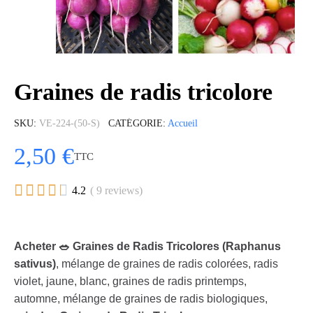
Graines de radis tricolore
SKU
VE-224-(50-S)
CATÉGORIE
Accueil
2,50 €
TTC





4.2
( 9 reviews)
Acheter 🥗 Graines de Radis Tricolores (Raphanus
sativus)
, mélange de graines de radis colorées, radis
violet, jaune, blanc, graines de radis printemps,
automne, mélange de graines de radis biologiques,