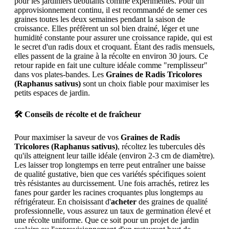
pour les jardiniers débutants comme expérimentés. Pour un
approvisionnement continu, il est recommandé de semer ces
graines toutes les deux semaines pendant la saison de
croissance. Elles préfèrent un sol bien drainé, léger et une
humidité constante pour assurer une croissance rapide, qui est
le secret d'un radis doux et croquant. Étant des radis mensuels,
elles passent de la graine à la récolte en environ 30 jours. Ce
retour rapide en fait une culture idéale comme "remplisseur"
dans vos plates-bandes. Les
Graines de Radis Tricolores
(Raphanus sativus)
sont un choix fiable pour maximiser les
petits espaces de jardin.
🛠️ Conseils de récolte et de fraîcheur
Pour maximiser la saveur de vos
Graines de Radis
Tricolores (Raphanus sativus)
, récoltez les tubercules dès
qu'ils atteignent leur taille idéale (environ 2-3 cm de diamètre).
Les laisser trop longtemps en terre peut entraîner une baisse
de qualité gustative, bien que ces variétés spécifiques soient
très résistantes au durcissement. Une fois arrachés, retirez les
fanes pour garder les racines croquantes plus longtemps au
réfrigérateur. En choisissant d'
acheter
des graines de qualité
professionnelle, vous assurez un taux de germination élevé et
une récolte uniforme. Que ce soit pour un projet de jardin