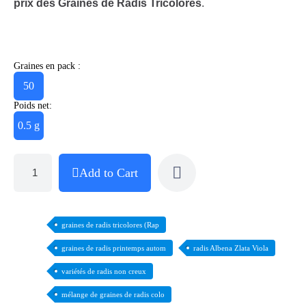
prix des Graines de Radis Tricolores
.
Graines en pack :
50
Poids net:
0.5 g
Add to Cart
graines de radis tricolores (Rap
graines de radis printemps autom
radis Albena Zlata Viola
variétés de radis non creux
mélange de graines de radis colo