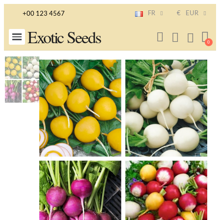
FR
€
EUR
+00 123 4567
Exotic Seeds