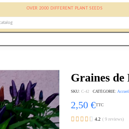
OVER 2000 DIFFERENT PLANT SEEDS
Graines de
SKU
C-42
CATÉGORIE
Accuei
2,50 €
TTC





4.2
( 9 reviews)