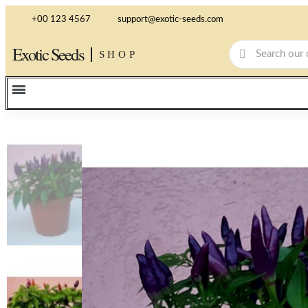
+00 123 4567
support@exotic-seeds.com
Exotic Seeds
SHOP