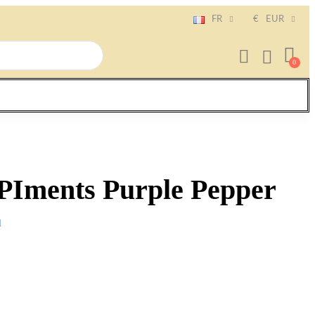
FR
€
EUR
 PIments Purple Pepper
l