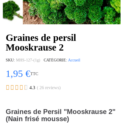
Graines de persil
Mooskrause 2
SKU
MHS-127-(1g)
CATÉGORIE
Accueil
1,95 €
TTC





4.3
( 26 reviews)
Graines de Persil "Mooskrause 2"
(Nain frisé mousse)