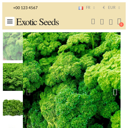
FR
€
EUR
+00 123 4567
Exotic Seeds