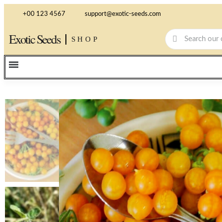
+00 123 4567
support@exotic-seeds.com
Exotic Seeds
SHOP