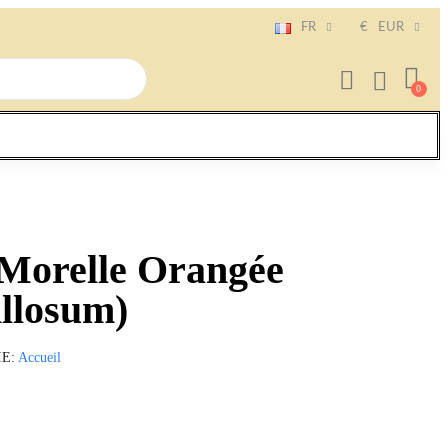
FR
€
EUR
 Morelle Orangée
llosum)
IE
Accueil