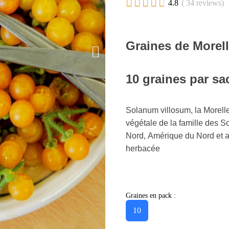





4.8
( 34 reviews)
Graines de Morel
10 graines par sa
Solanum villosum, la Morell
végétale de la famille des 
Nord, Amérique du Nord et au
herbacée
Graines en pack :
10