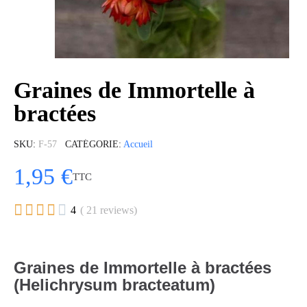
Graines de Immortelle à
bractées
SKU
F-57
CATÉGORIE
Accueil
1,95 €
TTC





4
( 21 reviews)
Graines de Immortelle à bractées
(Helichrysum bracteatum)