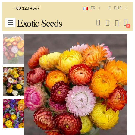
FR
€
EUR
+00 123 4567
Exotic Seeds