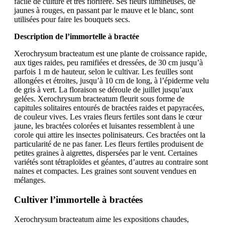
facile de culture et très florifère. Ses fleurs lumineuses, de
jaunes à rouges, en passant par le mauve et le blanc, sont
utilisées pour faire les bouquets secs.
Description de l’immortelle à bractée
Xerochrysum bracteatum est une plante de croissance rapide,
aux tiges raides, peu ramifiées et dressées, de 30 cm jusqu’à
parfois 1 m de hauteur, selon le cultivar. Les feuilles sont
allongées et étroites, jusqu’à 10 cm de long, à l’épiderme velu
de gris à vert. La floraison se déroule de juillet jusqu’aux
gelées. Xerochrysum bracteatum fleurit sous forme de
capitules solitaires entourés de bractées raides et papyracées,
de couleur vives. Les vraies fleurs fertiles sont dans le cœur
jaune, les bractées colorées et luisantes ressemblent à une
corole qui attire les insectes polinisateurs. Ces bractées ont la
particularité de ne pas faner. Les fleurs fertiles produisent de
petites graines à aigrettes, dispersées par le vent. Certaines
variétés sont tétraploïdes et géantes, d’autres au contraire sont
naines et compactes. Les graines sont souvent vendues en
mélanges.
Cultiver l’immortelle à bractées
Xerochrysum bracteatum aime les expositions chaudes,