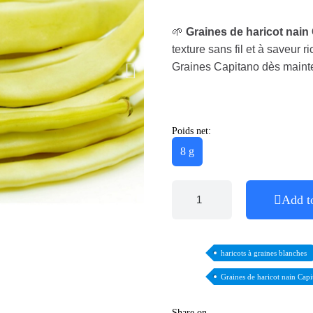
🌱
Graines de haricot nain
texture sans fil et à saveur
Graines Capitano dès maint
Poids net:
8 g
Add t
haricots à graines blanches
Graines de haricot nain Cap
Share on