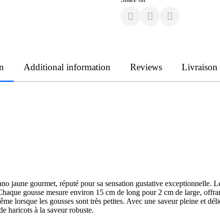
n
Additional information
Reviews
Livraison
o jaune gourmet, réputé pour sa sensation gustative exceptionnelle. Le
aque gousse mesure environ 15 cm de long pour 2 cm de large, offrant un
me lorsque les gousses sont très petites. Avec une saveur pleine et dél
de haricots à la saveur robuste.