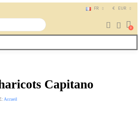
FR
€
EUR
haricots Capitano
E
Accueil