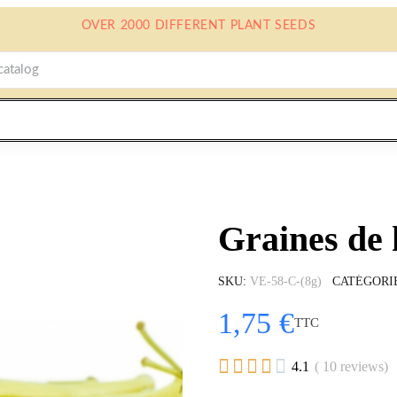
OVER 2000 DIFFERENT PLANT SEEDS
Graines de 
SKU
VE-58-C-(8g)
CATÉGORI
1,75 €
TTC





4.1
( 10 reviews)