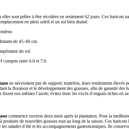
ar elles sont prêtes à être récoltées en seulement 62 jours. Ces haricots
 emplacement en plein soleil et un sol bien drainé.
ondeur.
distants de 45–60 cm.
mpérature du sol.
 compris entre 6.0 et 7.0.
tano
ne nécessitent pas de support; toutefois, leurs rendements élevés p
ant la floraison et le développement des gousses, afin de garantir des ha
fixent eux-mêmes l’azote; évitez donc les excès d’engrais riches en azot
tano
commence environ deux mois après la plantation. Pour la meilleure s
à produire de nouvelles gousses tout au long de la saison. Ces haricots
ur les salades d’été et les accompagnements gastronomiques. Ils conserve