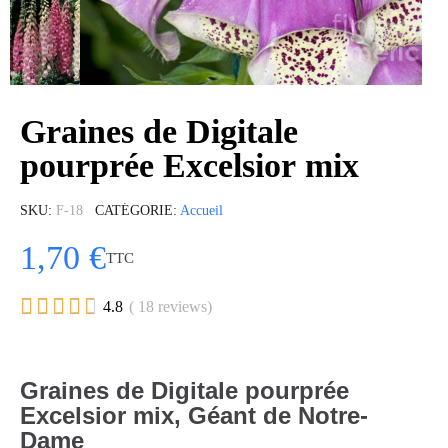
Graines de Digitale
pourprée Excelsior mix
SKU
F-18
CATÉGORIE
Accueil
1,70 €
TTC





4.8
( 18 reviews)
Graines de Digitale pourprée
Excelsior mix, Géant de Notre-
Dame