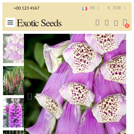
FR
€
EUR
+00 123 4567
Exotic Seeds