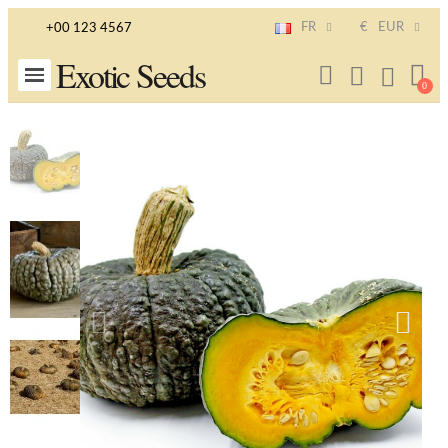
FR
€
EUR
+00 123 4567
Exotic Seeds