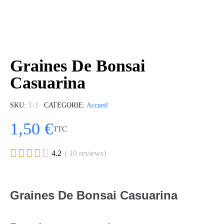
Graines De Bonsai
Casuarina
SKU
T-3
CATÉGORIE
Accueil
1,50 €
TTC





4.2
( 10 reviews)
Graines De Bonsai Casuarina