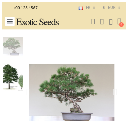
FR
€
EUR
+00 123 4567
Exotic Seeds