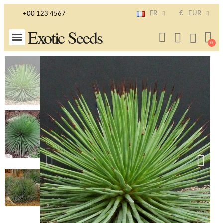
FR
€
EUR
+00 123 4567
Exotic Seeds