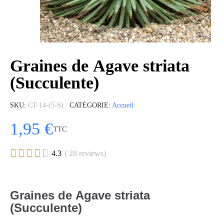
Graines de Agave striata
(Succulente)
SKU
CT-14-(5-S)
CATÉGORIE
Accueil
1,95 €
TTC





4.3
( 28 reviews)
Graines de Agave striata
(Succulente)