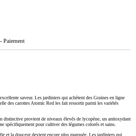
 - Paiement
xcellente saveur. Les jardiniers qui achètent des Graines en ligne
uelle des carottes Atomic Red les fait ressortir parmi les variétés
n distinctive provient de niveaux élevés de lycopène, un antioxydant
gne spécifiquement pour cultiver des légumes colorés et sains.
ifie et la douceur devient encore plus marquée. Les jardiniers qui