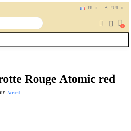
FR
€
EUR
rotte Rouge Atomic red
RIE
Accueil