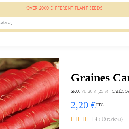
OVER 2000 DIFFERENT PLANT SEEDS
Graines Ca
SKU
VE-20-R-(25-S)
CATÉGO
2,20 €
TTC





4
( 18 reviews)