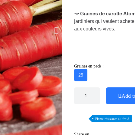
🥕
Graines de carotte Ato
jardiniers qui veulent achete
aux couleurs vives.
Graines en pack :
25
Add t
Plante résistante au froid
Share on