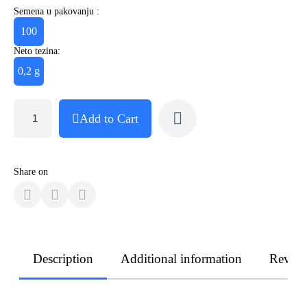
Semena u pakovanju :
100
Neto tezina:
0,2 g
Add to Cart
Share on
Description
Additional information
Revie