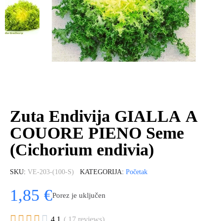
Zuta Endivija GIALLA A
COUORE PIENO Seme
(Cichorium endivia)
SKU
VE-203-(100-S)
KATEGORIJA
Početak
1,85 €
Porez je uključen





4.1
( 17 reviews)