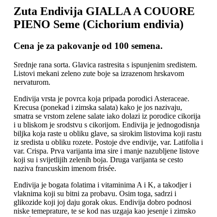
Zuta Endivija GIALLA A COUORE
PIENO Seme (Cichorium endivia)
Cena je za pakovanje od 100 semena.
Srednje rana sorta. Glavica rastresita s ispunjenim sredistem.
Listovi mekani zeleno zute boje sa izrazenom hrskavom
nervaturom.
Endivija vrsta je povrca koja pripada porodici Asteraceae.
Krecusa (ponekad i zimska salata) kako je jos nazivaju,
smatra se vrstom zelene salate iako dolazi iz porodice cikorija
i u bliskom je srodstvu s cikorijom. Endivija je jednogodisnja
biljka koja raste u obliku glave, sa sirokim listovima koji rastu
iz sredista u obliku rozete. Postoje dve endivije, var. Latifolia i
var. Crispa. Prva varijanta ima sire i manje nazubljene listove
koji su i svijetlijih zelenih boja. Druga varijanta se cesto
naziva francuskim imenom frisée.
Endivija je bogata folatima i vitaminima A i K, a takodjer i
vlaknima koji su bitni za probavu. Osim toga, sadrzi i
glikozide koji joj daju gorak okus. Endivija dobro podnosi
niske temeprature, te se kod nas uzgaja kao jesenje i zimsko