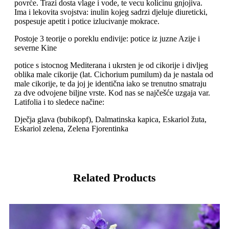
povrće. Trazi dosta vlage i vode, te vecu kolicinu gnjojiva.
Ima i lekovita svojstva: inulin kojeg sadrzi djeluje diureticki,
pospesuje apetit i potice izlucivanje mokrace.
Postoje 3 teorije o poreklu endivije: potice iz juzne Azije i
severne Kine
potice s istocnog Mediterana i ukrsten je od cikorije i divljeg
oblika male cikorije (lat. Cichorium pumilum) da je nastala od
male cikorije, te da joj je identična iako se trenutno smatraju
za dve odvojene biljne vrste. Kod nas se najčešće uzgaja var.
Latifolia i to sledece načine:
Dječja glava (bubikopf), Dalmatinska kapica, Eskariol žuta,
Eskariol zelena, Zelena Fjorentinka
Related Products