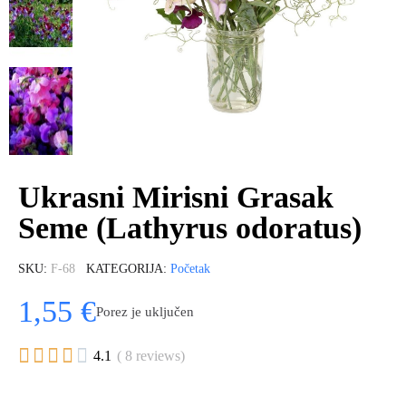
Ukrasni Mirisni Grasak
Seme (Lathyrus odoratus)
SKU
F-68
KATEGORIJA
Početak
1,55 €
Porez je uključen





4.1
( 8 reviews)