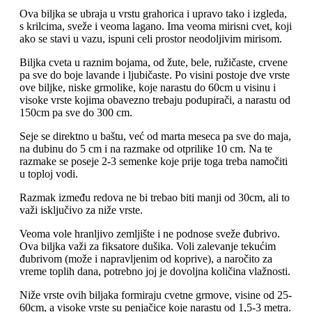
Ova biljka se ubraja u vrstu grahorica i upravo tako i izgleda,
s krilcima, sveže i veoma lagano. Ima veoma mirisni cvet, koji
ako se stavi u vazu, ispuni celi prostor neodoljivim mirisom.
Biljka cveta u raznim bojama, od žute, bele, ružičaste, crvene
pa sve do boje lavande i ljubičaste. Po visini postoje dve vrste
ove biljke, niske grmolike, koje narastu do 60cm u visinu i
visoke vrste kojima obavezno trebaju podupirači, a narastu od
150cm pa sve do 300 cm.
Seje se direktno u baštu, već od marta meseca pa sve do maja,
na dubinu do 5 cm i na razmake od otprilike 10 cm. Na te
razmake se poseje 2-3 semenke koje prije toga treba namočiti
u toploj vodi.
Razmak između redova ne bi trebao biti manji od 30cm, ali to
važi isključivo za niže vrste.
Veoma vole hranljivo zemljište i ne podnose sveže đubrivo.
Ova biljka važi za fiksatore dušika. Voli zalevanje tekućim
đubrivom (može i napravljenim od koprive), a naročito za
vreme toplih dana, potrebno joj je dovoljna količina vlažnosti.
Niže vrste ovih biljaka formiraju cvetne grmove, visine od 25-
60cm, a visoke vrste su penjačice koje narastu od 1,5-3 metra.