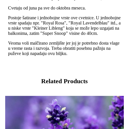
Cvetaju od juna pa sve do oktobra meseca.
Postoje šatirane i jednobojne vrste ove cvetnice. U jednobojne
vrste spadaju npr. "Royal Rosa", "Royal Lavendelblau" itd., a
u niske vrste "Kleiner Libleng" koja se može lepo uzgajati na
balkonima, zatim "Super Snoop" visine do 40cm.
Veoma voli malčirano zemljište jer joj je potrebno dosta vlage
u vreme rasta i razvoja. Treba obratiti posebnu pažnju na
puževe koji napadaju ovu biljku.
Related Products