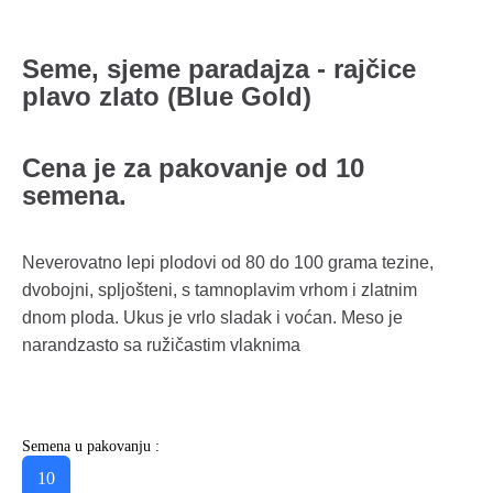
Seme, sjeme paradajza - rajčice
plavo zlato (Blue Gold)
Cena je za pakovanje od 10
semena.
Neverovatno lepi plodovi od 80 do 100 grama tezine,
dvobojni, spljošteni, s tamnoplavim vrhom i zlatnim
dnom ploda. Ukus je vrlo sladak i voćan. Meso je
narandzasto sa ružičastim vlaknima
Semena u pakovanju :
10