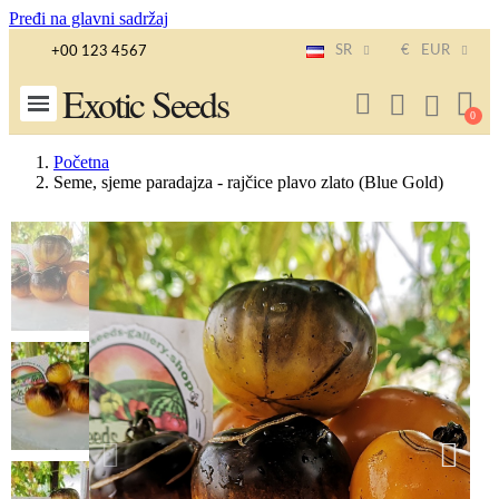
Pređi na glavni sadržaj
SR
€
EUR
+00 123 4567
Exotic Seeds
Početna
Seme, sjeme paradajza - rajčice plavo zlato (Blue Gold)