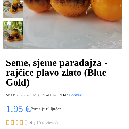
Seme, sjeme paradajza -
rajčice plavo zlato (Blue
Gold)
SKU
VT-52-(10-S)
KATEGORIJA
Početak
1,95 €
Porez je uključen





4
( 19 reviews)