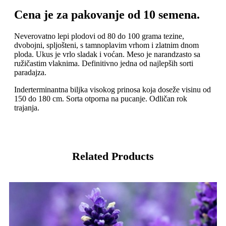
Cena je za pakovanje od 10 semena.
Neverovatno lepi plodovi od 80 do 100 grama tezine,
dvobojni, spljošteni, s tamnoplavim vrhom i zlatnim dnom
ploda. Ukus je vrlo sladak i voćan. Meso je narandzasto sa
ružičastim vlaknima. Definitivno jedna od najlepših sorti
paradajza.
Inderterminantna biljka visokog prinosa koja doseže visinu od
150 do 180 cm. Sorta otporna na pucanje. Odličan rok
trajanja.
Related Products