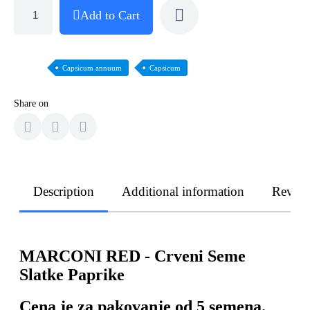
Add to Cart
Capsicum annuum
Capsicum
Share on
Description
Additional information
Revie
MARCONI RED - Crveni Seme
Slatke Paprike
Cena je za pakovanje od 5 semena.