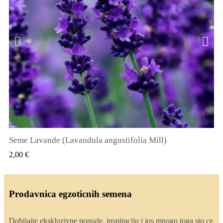
Seme Lavande (Lavandula angustifolia Mill)
QUICK VIEW
2,00 €
Prodavnica egzoticnih semena
Dobijajte ekskluzivne ponude, inspiraciju i jos mnogo toga sto ce