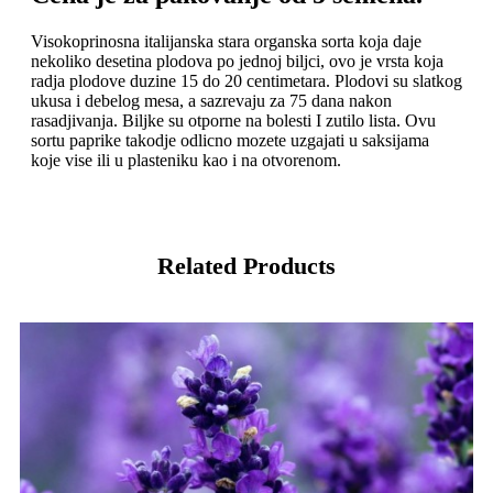
Visokoprinosna italijanska stara organska sorta koja daje
nekoliko desetina plodova po jednoj biljci, ovo je vrsta koja
radja plodove duzine 15 do 20 centimetara. Plodovi su slatkog
ukusa i debelog mesa, a sazrevaju za 75 dana nakon
rasadjivanja. Biljke su otporne na bolesti I zutilo lista. Ovu
sortu paprike takodje odlicno mozete uzgajati u saksijama
koje vise ili u plasteniku kao i na otvorenom.
Related Products