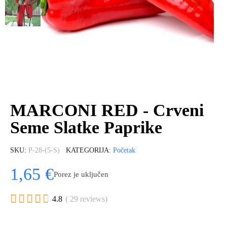
MARCONI RED - Crveni
Seme Slatke Paprike
SKU
P-28-(5-S)
KATEGORIJA
Početak
1,65 €
Porez je uključen





4.8
( 29 reviews)