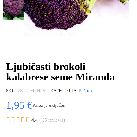
Ljubičasti brokoli
kalabrese seme Miranda
SKU
VE-72-M-(50-S)
KATEGORIJA
Početak
1,95 €
Porez je uključen





4.4
( 25 reviews)