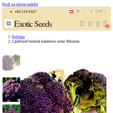
Pređi na glavni sadržaj
SR
€
EUR
+00 123 4567
Exotic Seeds
Početna
Ljubičasti brokoli kalabrese seme Miranda