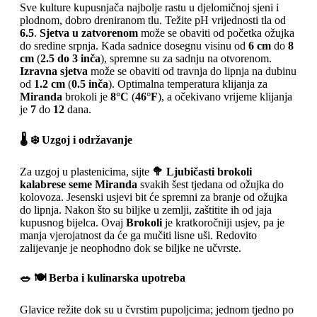
Sve kulture kupusnjača najbolje rastu u djelomičnoj sjeni i
plodnom, dobro dreniranom tlu. Težite pH vrijednosti tla od
6.5
.
Sjetva u zatvorenom
može se obaviti od početka ožujka
do sredine srpnja. Kada sadnice dosegnu visinu od
6 cm
do
8
cm
(
2.5 do 3 inča
), spremne su za sadnju na otvorenom.
Izravna sjetva
može se obaviti od travnja do lipnja na dubinu
od
1.2 cm
(
0.5 inča
). Optimalna temperatura klijanja za
Miranda
brokoli je
8°C
(
46°F
), a očekivano vrijeme klijanja
je
7
do
12
dana.
🌡️ ❄️ Uzgoj i održavanje
Za uzgoj u plastenicima, sijte
🥦 Ljubičasti brokoli
kalabrese seme Miranda
svakih šest tjedana od ožujka do
kolovoza. Jesenski usjevi bit će spremni za branje od ožujka
do lipnja. Nakon što su biljke u zemlji, zaštitite ih od jaja
kupusnog bijelca. Ovaj
Brokoli
je kratkoročniji usjev, pa je
manja vjerojatnost da će ga mučiti lisne uši. Redovito
zalijevanje je neophodno dok se biljke ne učvrste.
🥗 🍽️ Berba i kulinarska upotreba
Glavice režite dok su u čvrstim pupoljcima; jednom tjedno po