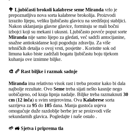
🥦 Ljubičasti brokoli kalabrese seme Miranda
vrlo je
prepoznatljiva nova sorta kalabrese brokolija. Proizvodi
izrazito lijepu, veliku ljubičastu glavicu na središnjoj stabljici.
Nakon uklanjanja glavne glavice, formiraju se mali bočni
izbojci koji su mekani i ukusni. Ljubičasto povrće poput sorte
Miranda
nije samo lijepo za gledati, već sadrži antocijanine,
snažne antioksidanse koji pogoduju zdravlju. Za više
tehničkih detalja o ovoj vrsti, posjetite . Koristite sok od
limuna kako biste zadržali bogatu ljubičastu boju tijekom
kuhanja ove iznimne biljke.
🎨 📏 Rast biljke i razmak sadnje
Miranda
ima relativno visok rast i treba prostor kako bi dala
najbolje rezultate. Ovo
Seme
treba sijati nešto kasnije nego
uobičajeno, od kraja lipnja nadalje. Biljke treba razmaknuti
30
cm
(
12 inča
) u svim smjerovima. Ova
Kalabrese
sorta
sazrijeva za
95
do
105
dana. Manja gustoća usjeva
omogućuje duže razdoblje berbe jer se proizvodi više
sekundarnih glavica. Pogledajte i naše ostalo .
🌱 🚜 Sjetva i priprema tla