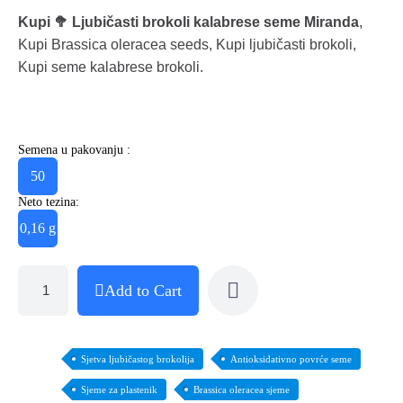
Kupi 🥦 Ljubičasti brokoli kalabrese seme Miranda
,
Kupi Brassica oleracea seeds, Kupi ljubičasti brokoli,
Kupi seme kalabrese brokoli.
Semena u pakovanju :
50
Neto tezina:
0,16 g
Add to Cart
Sjetva ljubičastog brokolija
Antioksidativno povrće seme
Sjeme za plastenik
Brassica oleracea sjeme