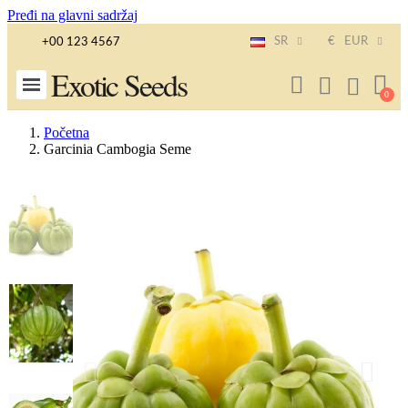
Pređi na glavni sadržaj
SR
€
EUR
+00 123 4567
Exotic Seeds
Početna
Garcinia Cambogia Seme