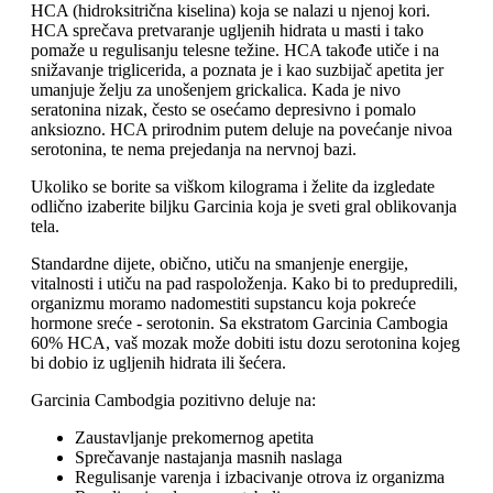
HCA (hidroksitrična kiselina) koja se nalazi u njenoj kori.
HCA sprečava pretvaranje ugljenih hidrata u masti i tako
pomaže u regulisanju telesne težine. HCA takođe utiče i na
snižavanje triglicerida, a poznata je i kao suzbijač apetita jer
umanjuje želju za unošenjem grickalica. Kada je nivo
seratonina nizak, često se osećamo depresivno i pomalo
anksiozno. HCA prirodnim putem deluje na povećanje nivoa
serotonina, te nema prejedanja na nervnoj bazi.
Ukoliko se borite sa viškom kilograma i želite da izgledate
odlično izaberite biljku Garcinia koja je sveti gral oblikovanja
tela.
Standardne dijete, obično, utiču na smanjenje energije,
vitalnosti i utiču na pad raspoloženja. Kako bi to predupredili,
organizmu moramo nadomestiti supstancu koja pokreće
hormone sreće - serotonin. Sa ekstratom Garcinia Cambogia
60% HCA, vaš mozak može dobiti istu dozu serotonina kojeg
bi dobio iz ugljenih hidrata ili šećera.
Garcinia Cambodgia pozitivno deluje na:
Zaustavljanje prekomernog apetita
Sprečavanje nastajanja masnih naslaga
Regulisanje varenja i izbacivanje otrova iz organizma