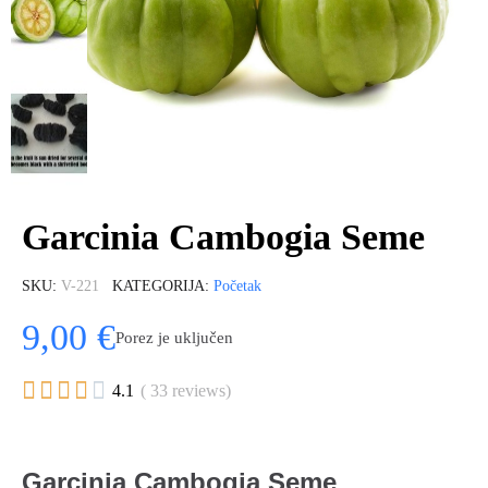
Garcinia Cambogia Seme
SKU
V-221
KATEGORIJA
Početak
9,00 €
Porez je uključen





4.1
( 33 reviews)
Garcinia Cambogia Seme