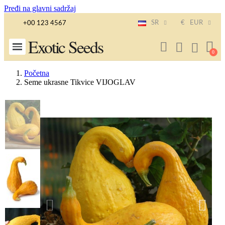
Pređi na glavni sadržaj
SR
€
EUR
+00 123 4567
Exotic Seeds
Početna
Seme ukrasne Tikvice VIJOGLAV