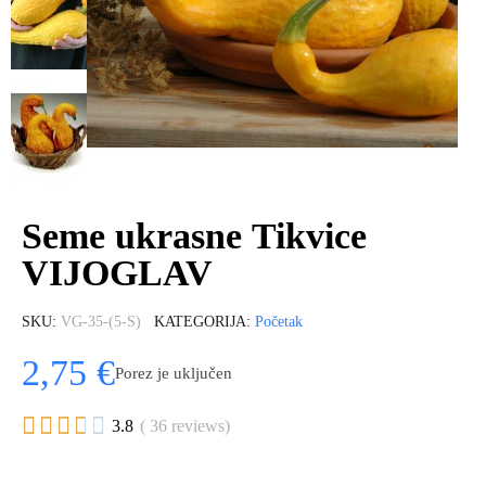
Seme ukrasne Tikvice
VIJOGLAV
SKU
VG-35-(5-S)
KATEGORIJA
Početak
2,75 €
Porez je uključen





3.8
( 36 reviews)