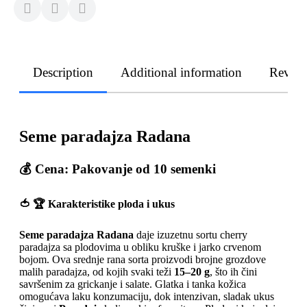
Description
Additional information
Revie
Seme paradajza Radana
💰 Cena: Pakovanje od 10 semenki
🍅 🏆 Karakteristike ploda i ukus
Seme paradajza Radana
daje izuzetnu sortu cherry
paradajza sa plodovima u obliku kruške i jarko crvenom
bojom. Ova srednje rana sorta proizvodi brojne grozdove
malih paradajza, od kojih svaki teži
15–20 g
, što ih čini
savršenim za grickanje i salate. Glatka i tanka kožica
omogućava laku konzumaciju, dok intenzivan, sladak ukus