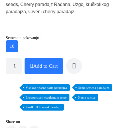
seeds, Cherry paradajz Radana, Uzgoj kruškolikog
paradajza, Crveni cherry paradajz.
Semena u pakovanju :
10
Add to Cart
Visokoprinosna sorta paradajza
Seme semena paradajza
Lycopersicon esculentum seme
Sjeme rajcice
Kruškoliki crveni paradajz
Share on