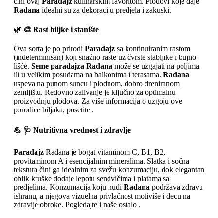
čini ovaj
Paradajz
kulinarskim favoritom. Plodovi koje daje
Radana
idealni su za dekoraciju predjela i zakuski.
🌿 🎨 Rast biljke i stanište
Ova sorta je po prirodi
Paradajz
sa kontinuiranim rastom
(indeterminisan) koji snažno raste uz čvrste stabljike i bujno
lišće.
Seme paradajza Radana
može se uzgajati na poljima
ili u velikim posudama na balkonima i terasama.
Radana
uspeva na punom suncu i plodnom, dobro dreniranom
zemljištu. Redovno zalivanje je ključno za optimalnu
proizvodnju plodova. Za više informacija o uzgoju ove
porodice biljaka, posetite .
💪 🩺 Nutritivna vrednost i zdravlje
Paradajz
Radana je bogat vitaminom C, B1, B2,
provitaminom A i esencijalnim mineralima. Slatka i sočna
tekstura čini ga idealnim za svežu konzumaciju, dok elegantan
oblik kruške dodaje lepotu sendvičima i platama sa
predjelima. Konzumacija koju nudi
Radana
podržava zdravu
ishranu, a njegova vizuelna privlačnost motiviše i decu na
zdravije obroke. Pogledajte i naše ostalo .