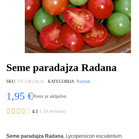
Seme paradajza Radana
SKU
VT-138-(10-S)
KATEGORIJA
Početak
1,95 €
Porez je uključen





4.1
( 19 reviews)
Seme paradajza Radana
, Lycopersicon esculentum