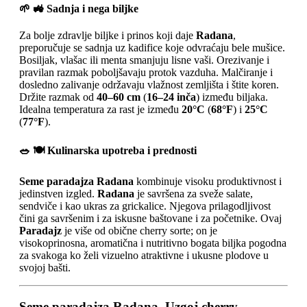
🌱 🚜 Sadnja i nega biljke
Za bolje zdravlje biljke i prinos koji daje
Radana
,
preporučuje se sadnja uz kadifice koje odvraćaju bele mušice.
Bosiljak, vlašac ili menta smanjuju lisne vaši. Orezivanje i
pravilan razmak poboljšavaju protok vazduha. Malčiranje i
dosledno zalivanje održavaju vlažnost zemljišta i štite koren.
Držite razmak od
40–60 cm
(
16–24 inča
) između biljaka.
Idealna temperatura za rast je između
20°C
(
68°F
) i
25°C
(
77°F
).
🥗 🍽️ Kulinarska upotreba i prednosti
Seme paradajza Radana
kombinuje visoku produktivnost i
jedinstven izgled.
Radana
je savršena za sveže salate,
sendviče i kao ukras za grickalice. Njegova prilagodljivost
čini ga savršenim i za iskusne baštovane i za početnike. Ovaj
Paradajz
je više od obične cherry sorte; on je
visokoprinosna, aromatična i nutritivno bogata biljka pogodna
za svakoga ko želi vizuelno atraktivne i ukusne plodove u
svojoj bašti.
Seme paradajza Radana, Uzgoj cherry