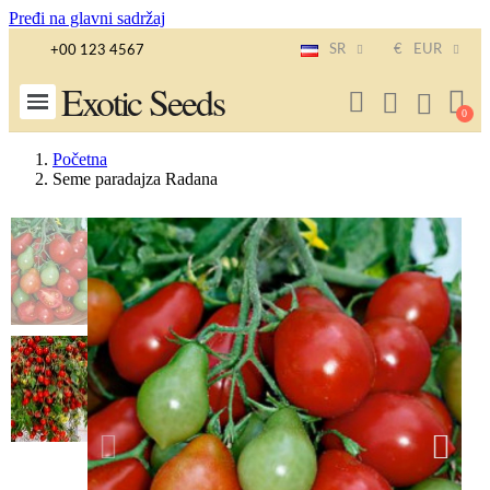
Pređi na glavni sadržaj
SR
€
EUR
+00 123 4567
Exotic Seeds
Početna
Seme paradajza Radana