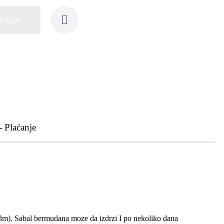
o Cart
- Plaćanje
 3m). Sabal bermudana moze da izdrzi I po nekoliko dana