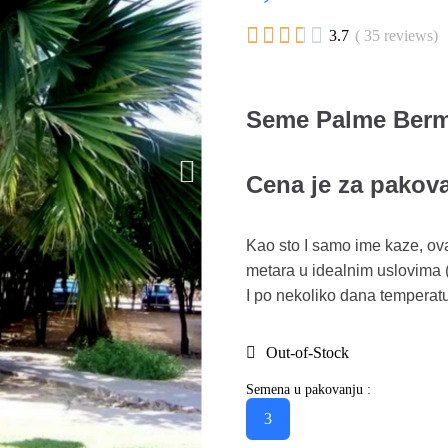





3.7
( 35 reviews)
Seme Palme Berm
Cena je za pakov
Kao sto I samo ime kaze, ov
metara u idealnim uslovima 
I po nekoliko dana temperat
Out-of-Stock
Semena u pakovanju :
3