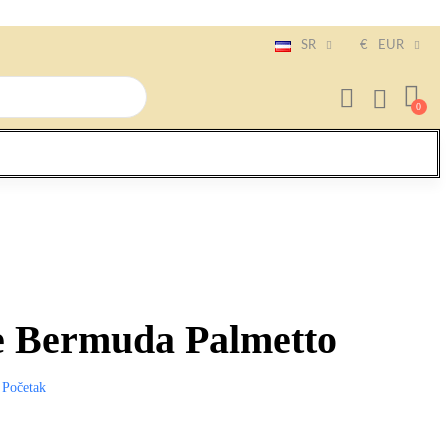
SR
€
EUR
 Bermuda Palmetto
Početak