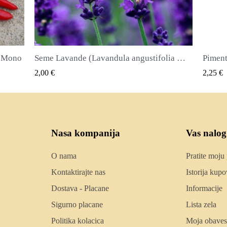
Seme Lavande (Lavandula angustifolia Mill)
Piment ili Najkvirc Seme Lekovita biljka i zacin
Seme 
QUICK VIEW
2,25 €
2,50 
Nasa kompanija
Vas nalog
O nama
Pratite moju
Kontaktirajte nas
Istorija kupo
Dostava - Placane
Informacije
Sigurno placane
Lista zela
Politika kolacica
Moja obaves