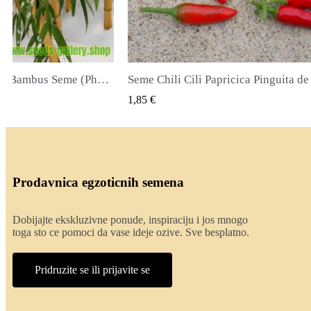
ricica Pinguita de Mono
CK VIEW
QUICK VIEW
2,00 €
Prodavnica egzoticnih semena
Dobijajte ekskluzivne ponude, inspiraciju i jos mnogo
toga sto ce pomoci da vase ideje ozive. Sve besplatno.
Pridruzite se ili prijavite se