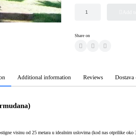
Add t
Share on
ion
Additional information
Reviews
Dostava 
ermudana)
tigne visinu od 25 metara u idealnim uslovima (kod nas otprilike oko