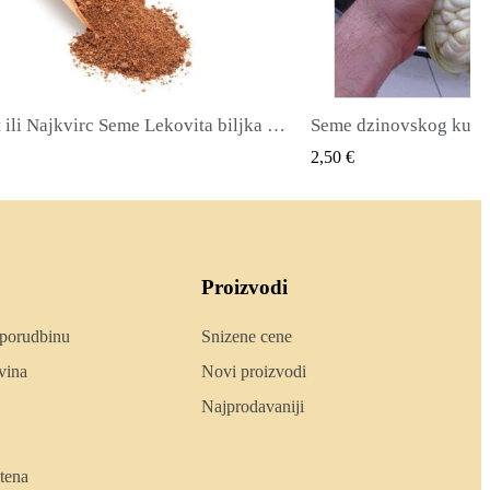
dzinovskog kukuruza Cuzco - Cusco
QUICK VIEW
QUIC
€
2,40 €
Proizvodi
 porudbinu
Snizene cene
vina
Novi proizvodi
Najprodavaniji
tena