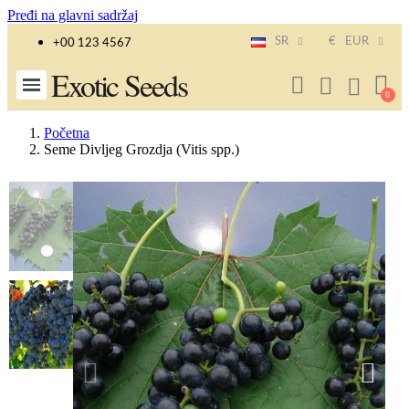
Pređi na glavni sadržaj
SR
€
EUR
+00 123 4567
Exotic Seeds
Početna
Seme Divljeg Grozdja (Vitis spp.)