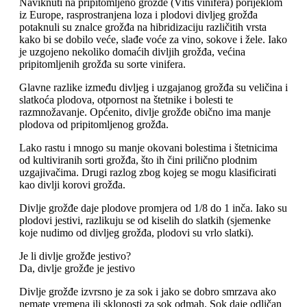
Naviknuti na pripitomljeno grožđe (Vitis vinifera) porijeklom
iz Europe, rasprostranjena loza i plodovi divljeg grožđa
potaknuli su znalce grožđa na hibridizaciju različitih vrsta
kako bi se dobilo veće, slađe voće za vino, sokove i žele. Iako
je uzgojeno nekoliko domaćih divljih grožđa, većina
pripitomljenih grožđa su sorte vinifera.
Glavne razlike između divljeg i uzgajanog grožđa su veličina i
slatkoća plodova, otpornost na štetnike i bolesti te
razmnožavanje. Općenito, divlje grožđe obično ima manje
plodova od pripitomljenog grožđa.
Lako rastu i mnogo su manje okovani bolestima i štetnicima
od kultiviranih sorti grožđa, što ih čini prilično plodnim
uzgajivačima. Drugi razlog zbog kojeg se mogu klasificirati
kao divlji korovi grožđa.
Divlje grožđe daje plodove promjera od 1/8 do 1 inča. Iako su
plodovi jestivi, razlikuju se od kiselih do slatkih (sjemenke
koje nudimo od divljeg grožđa, plodovi su vrlo slatki).
Je li divlje grožđe jestivo?
Da, divlje grožđe je jestivo
Divlje grožđe izvrsno je za sok i jako se dobro smrzava ako
nemate vremena ili sklonosti za sok odmah. Sok daje odličan