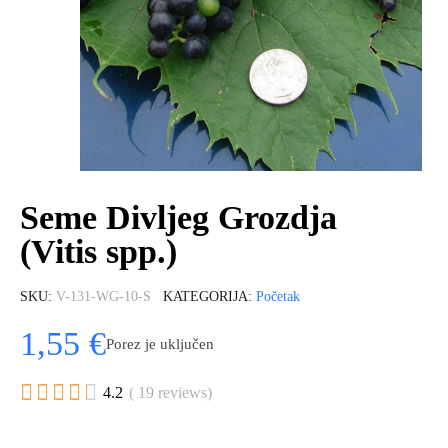
Seme Divljeg Grozdja
(Vitis spp.)
SKU
V-131-WG-10-S
KATEGORIJA
Početak
1,55 €
Porez je uključen





4.2
( 19 reviews)