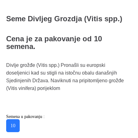
Seme Divljeg Grozdja (Vitis spp.)
Cena je za pakovanje od 10
semena.
Divlje grožđe (Vitis spp.) Pronašli su europski
doseljenici kad su stigli na istočnu obalu današnjih
Sjedinjenih Država. Naviknuti na pripitomljeno grožđe
(Vitis vinifera) porijeklom
Semena u pakovanju :
10