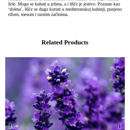
žele. Mogu se kuhati u jelima, a i lišće je jestivo. Poznato kao
‘dolma’, lišće se dugo koristi u mediteranskoj kuhinji, punjeno
rižom, mesom i raznim začinima.
Related Products