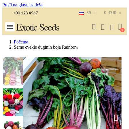
Pređi na glavni sadržaj
SR
€
EUR
+00 123 4567
Exotic Seeds
Početna
Seme cvekle duginih boja Rainbow