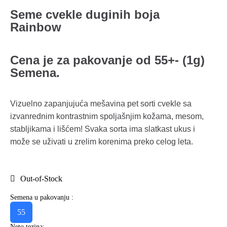
Seme cvekle duginih boja
Rainbow
Cena je za pakovanje od 55+- (1g)
Semena.
Vizuelno zapanjujuća mešavina pet sorti cvekle sa
izvanrednim kontrastnim spoljašnjim kožama, mesom,
stabljikama i lišćem! Svaka sorta ima slatkast ukus i
može se uživati u zrelim korenima preko celog leta.
Out-of-Stock
Semena u pakovanju :
55
Neto tezina: