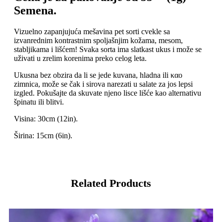
Semena.
Vizuelno zapanjujuća mešavina pet sorti cvekle sa
izvanrednim kontrastnim spoljašnjim kožama, mesom,
stabljikama i lišćem! Svaka sorta ima slatkast ukus i može se
uživati u zrelim korenima preko celog leta.
Ukusna bez obzira da li se jede kuvana, hladna ili καο
zimnica, može se čak i sirova narezati u salate za jos lepsi
izgled. Pokušajte da skuvate njeno lisce lišće kao alternativu
špinatu ili blitvi.
Visina: 30cm (12in).
Širina: 15cm (6in).
Related Products