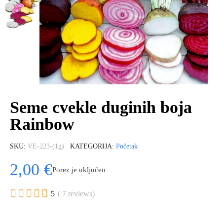
Seme cvekle duginih boja
Rainbow
SKU
VE-223-(1g)
KATEGORIJA
Početak
2,00 €
Porez je uključen





5
( 7 reviews)