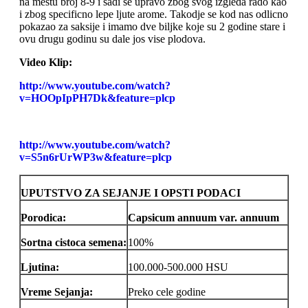
na mestu broj 8-9 i sadi se upravo zbog svog izgleda rado kao
i zbog specificno lepe ljute arome. Takodje se kod nas odlicno
pokazao za saksije i imamo dve biljke koje su 2 godine stare i
ovu drugu godinu su dale jos vise plodova.
Video Klip:
http://www.youtube.com/watch?
v=HOOpIpPH7Dk&feature=plcp
http://www.youtube.com/watch?
v=S5n6rUrWP3w&feature=plcp
UPUTSTVO ZA SEJANJE I OPSTI PODACI
Porodica:
Capsicum annuum var. annuum
Sortna cistoca semena:
100%
Ljutina:
100.000-500.000 HSU
Vreme Sejanja:
Preko cele godine