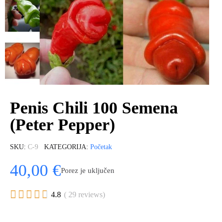
Penis Chili 100 Semena
(Peter Pepper)
SKU
C-9
KATEGORIJA
Početak
40,00 €
Porez je uključen





4.8
( 29 reviews)