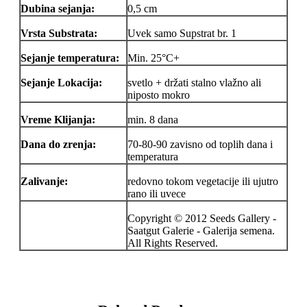
Dubina sejanja:
0,5 cm
Vrsta Substrata:
Uvek samo Supstrat br. 1
Sejanje temperatura:
Min. 25°C+
Sejanje Lokacija:
svetlo + držati stalno vlažno ali
niposto mokro
Vreme Klijanja:
min. 8 dana
Dana do zrenja:
70-80-90 zavisno od toplih dana i
temperatura
Zalivanje:
redovno tokom vegetacije ili ujutro
rano ili uvece
Copyright © 2012 Seeds Gallery -
Saatgut Galerie - Galerija semena.
All Rights Reserved.