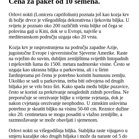
Cena za paket od 10 semena.
Orlovi nokti (Lonicera caprifolium) poznata još kao kozja krv
ili božje drvce je višegodišnja dekorativna i ljekovita biljka. U
svijetu je poznato oko 200 različitih vrsta biljke od čega se
polovina gaji u Kini, dok se u Evropi, najviše u
mediteranskom području uzgaja oko 20 vrsta.
Kozja krv je rasprostranjena na području zapadne Azije,
jugoistočne Evrope i sjeveroistočne Sjeverne Amerike. Raste
na svježim do suvim, dubljim zemljištima svijetlih listopadnih
i mješovitih šuma do 1500. metara nadmorske visine. Često se
uzgaja kao ukrasna biljka u parkovima, ali i u širim
žardinjerama pri čemu je potrebno koristiti humusnu zemlju.
Ukoliko se sadi u parkovima, treba biti odvojena od drugih
biljaka jer se vrlo brzo širi. Kako spada među biljke puzavice,
često se koristi za prekrivanje neuglednih zidnih površina. Ne
preporučuje se orezivanje biljke u vrijeme svjetanja, dok je
nakon cvjetanja orezivanje neophodno. U zimskim uslovima
potrebno je skratiti biljku na visinu 50-60 cm. Reznice dužine
oko 20. centimetara se mogu posaditi u vlažno zemljište, a
razmnožavanje se može obavljati i sjemenom.
Orlovi nokti su višegodišnja biljka. Stabljika raste vijugavo u
smjeru kazaljke oko drugih biljaka i može da naraste od 5 do