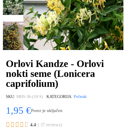
Orlovi Kandze - Orlovi
nokti seme (Lonicera
caprifolium)
SKU
MHS-36-(10-S)
KATEGORIJA
Početak
1,95 €
Porez je uključen





4.4
( 37 reviews)