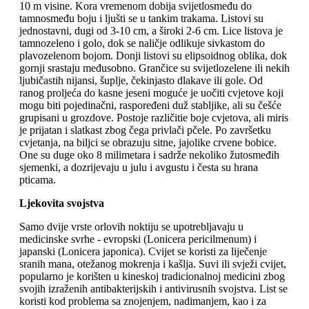
10 m visine. Kora vremenom dobija svijetlosmeđu do
tamnosmeđu boju i ljušti se u tankim trakama. Listovi su
jednostavni, dugi od 3-10 cm, a široki 2-6 cm. Lice listova je
tamnozeleno i golo, dok se naličje odlikuje sivkastom do
plavozelenom bojom. Donji listovi su elipsoidnog oblika, dok
gornji srastaju međusobno. Grančice su svijetlozelene ili nekih
ljubičastih nijansi, šuplje, čekinjasto dlakave ili gole. Od
ranog proljeća do kasne jeseni moguće je uočiti cvjetove koji
mogu biti pojedinačni, raspoređeni duž stabljike, ali su češće
grupisani u grozdove. Postoje različitie boje cvjetova, ali miris
je prijatan i slatkast zbog čega privlači pčele. Po završetku
cvjetanja, na biljci se obrazuju sitne, jajolike crvene bobice.
One su duge oko 8 milimetara i sadrže nekoliko žutosmeđih
sjemenki, a dozrijevaju u julu i avgustu i česta su hrana
pticama.
Ljekovita svojstva
Samo dvije vrste orlovih noktiju se upotrebljavaju u
medicinske svrhe - evropski (Lonicera pericilmenum) i
japanski (Lonicera japonica). Cvijet se koristi za liječenje
sranih mana, otežanog mokrenja i kašlja. Suvi ili svježi cvijet,
popularno je korišten u kineskoj tradicionalnoj medicini zbog
svojih izraženih antibakterijskih i antivirusnih svojstva. List se
koristi kod problema sa znojenjem, nadimanjem, kao i za