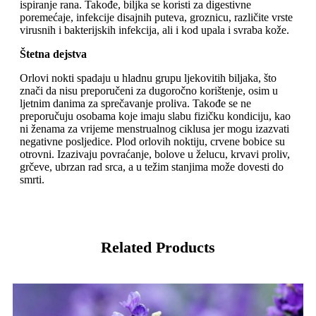
ispiranje rana. Takođe, biljka se koristi za digestivne
poremećaje, infekcije disajnih puteva, groznicu, različite vrste
virusnih i bakterijskih infekcija, ali i kod upala i svraba kože.
Štetna dejstva
Orlovi nokti spadaju u hladnu grupu ljekovitih biljaka, što
znači da nisu preporučeni za dugoročno korištenje, osim u
ljetnim danima za sprečavanje proliva. Takođe se ne
preporučuju osobama koje imaju slabu fizičku kondiciju, kao
ni ženama za vrijeme menstrualnog ciklusa jer mogu izazvati
negativne posljedice. Plod orlovih noktiju, crvene bobice su
otrovni. Izazivaju povraćanje, bolove u želucu, krvavi proliv,
grčeve, ubrzan rad srca, a u težim stanjima može dovesti do
smrti.
Related Products