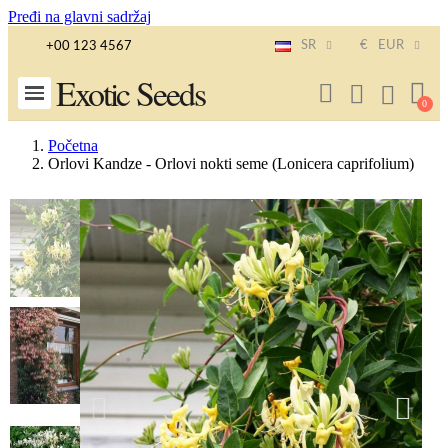
Pređi na glavni sadržaj
SR
€
EUR
+00 123 4567
Exotic Seeds
Početna
Orlovi Kandze - Orlovi nokti seme (Lonicera caprifolium)