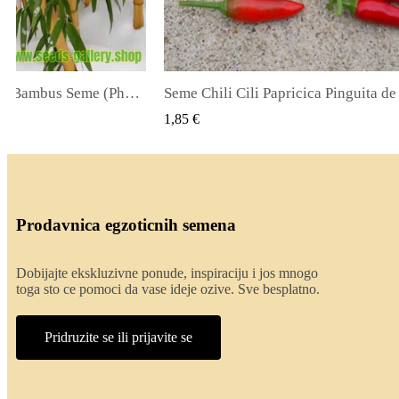
icica Pinguita de Mono
CK VIEW
QUICK VIEW
2,00 €
Prodavnica egzoticnih semena
Dobijajte ekskluzivne ponude, inspiraciju i jos mnogo
toga sto ce pomoci da vase ideje ozive. Sve besplatno.
Pridruzite se ili prijavite se