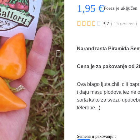
1,95 €
Porez je uključen





3.7
( 15 reviews)
Narandzasta Piramida Seme
Cena je za pakovanje od 
Ova blago ljuta chili cili pa
i daju masu plodova tezine 
sorta kako za svezu upotrebu 
feferone...)
Semena u pakovanju :