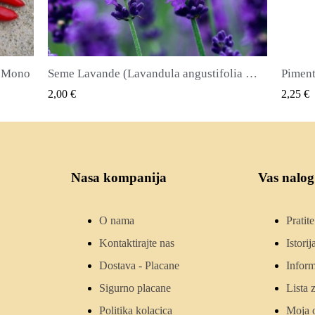
Seme Lavande (Lavandula angustifolia Mill)
Piment ili Najkvirc Seme Lekovita biljka i zacin
Seme 
QUICK VIEW
2,25 €
2,50 €
Nasa kompanija
Vas nalog
O nama
Pratit
Kontaktirajte nas
Istori
Dostava - Placane
Inform
Sigurno placane
Lista 
Politika kolacica
Moja 