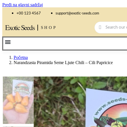
Pređi na glavni sadržaj
+00 123 4567
support@exotic-seeds.com
Exotic Seeds
SHOP
Početna
Narandzasta Piramida Seme Ljute Chili – Cili Papricice