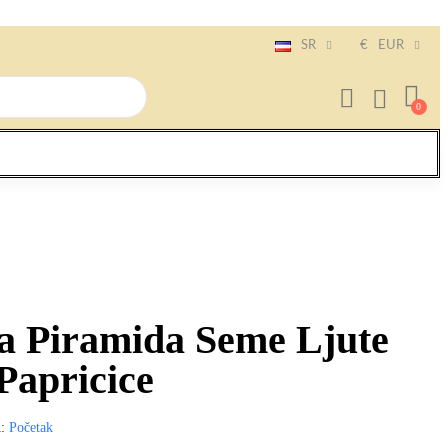
SR
€
EUR
a Piramida Seme Ljute
 Papricice
A
Početak