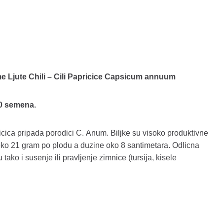
 Ljute Chili – Cili Papricice Capsicum annuum
20 semena.
pricica pripada porodici C. Anum. Biljke su visoko produktivne
oko 21 gram po plodu a duzine oko 8 santimetara. Odlicna
tako i susenje ili pravljenje zimnice (tursija, kisele