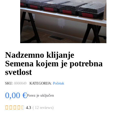
Nadzemno klijanje
Semena kojem je potrebna
svetlost
SKU
0000049
KATEGORIJA
Početak
0,00 €
Porez je uključen





4.3
( 12 reviews)