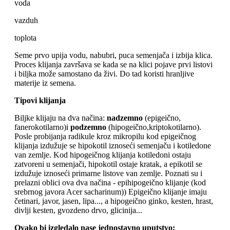
voda
vazduh
toplota
Seme prvo upija vodu, nabubri, puca semenjača i izbija klica.
Proces klijanja završava se kada se na klici pojave prvi listovi
i biljka može samostano da živi. Do tad koristi hranljive
materije iz semena.
Tipovi klijanja
Biljke klijaju na dva načina:
nadzemno
(epigeično,
fanerokotilarno)i
podzemno
(hipogeično,kriptokotilarno).
Posle probijanja radikule kroz mikropilu kod epigeičnog
klijanja izdužuje se hipokotil iznoseći semenjaču i kotiledone
van zemlje. Kod hipogeičnog klijanja kotiledoni ostaju
zatvoreni u semenjači, hipokotil ostaje kratak, a epikotil se
izdužuje iznoseći primarne listove van zemlje. Poznati su i
prelazni oblici ova dva načina - epihipogeično klijanje (kod
srebrnog javora Acer sacharinum)) Epigeično klijanje imaju
četinari, javor, jasen, lipa..., a hipogeično ginko, kesten, hrast,
divlji kesten, gvozdeno drvo, glicinija...
Ovako bi izgledalo nase jednostavno uputstvo: