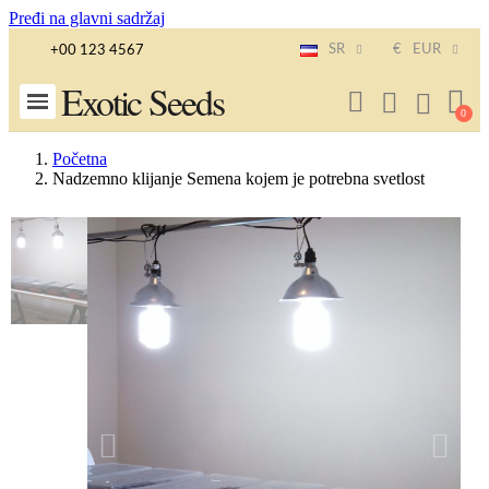
Pređi na glavni sadržaj
SR
€
EUR
+00 123 4567
Exotic Seeds
Početna
Nadzemno klijanje Semena kojem je potrebna svetlost