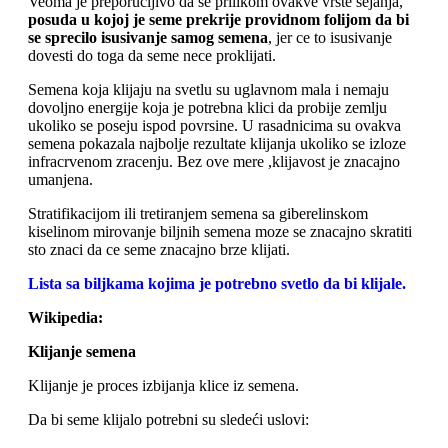
Veoma je preporucljivo da se prilikom ovakve vrste sejanja,
posuda u kojoj je seme prekrije providnom folijom da bi
se sprecilo isusivanje samog semena
, jer ce to isusivanje
dovesti do toga da seme nece proklijati.
Semena koja klijaju na svetlu su uglavnom mala i nemaju
dovoljno energije koja je potrebna klici da probije zemlju
ukoliko se poseju ispod povrsine. U rasadnicima su ovakva
semena pokazala najbolje rezultate klijanja ukoliko se izloze
infracrvenom zracenju. Bez ove mere ,klijavost je znacajno
umanjena.
Stratifikacijom ili tretiranjem semena sa giberelinskom
kiselinom mirovanje biljnih semena moze se znacajno skratiti
sto znaci da ce seme znacajno brze klijati.
Lista sa biljkama kojima je potrebno svetlo da bi klijale.
Wikipedia:
Klijanje semena
Klijanje je proces izbijanja klice iz semena.
Da bi seme klijalo potrebni su sledeći uslovi: