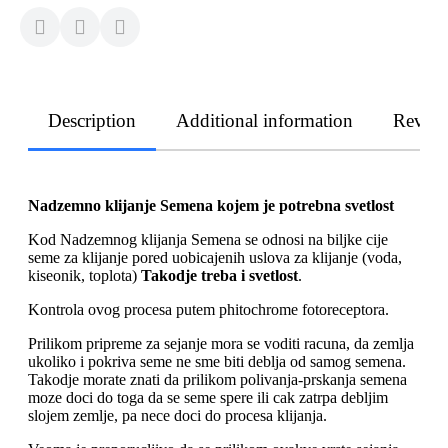
Description
Additional information
Revie
Nadzemno klijanje Semena kojem je potrebna svetlost
Kod Nadzemnog klijanja Semena se odnosi na biljke cije
seme za klijanje pored uobicajenih uslova za klijanje (voda,
kiseonik, toplota)
Takodje treba i svetlost
.
Kontrola ovog procesa putem phitochrome fotoreceptora.
Prilikom pripreme za sejanje mora se voditi racuna, da zemlja
ukoliko i pokriva seme ne sme biti deblja od samog semena.
Takodje morate znati da prilikom polivanja-prskanja semena
moze doci do toga da se seme spere ili cak zatrpa debljim
slojem zemlje, pa nece doci do procesa klijanja.