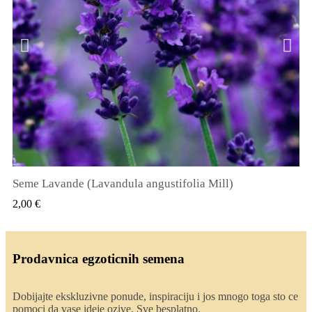
Seme Lavande (Lavandula angustifolia Mill)
QUICK VIEW
2,00 €
Prodavnica egzoticnih semena
Dobijajte ekskluzivne ponude, inspiraciju i jos mnogo toga sto ce
pomoci da vase ideje ozive. Sve besplatno.