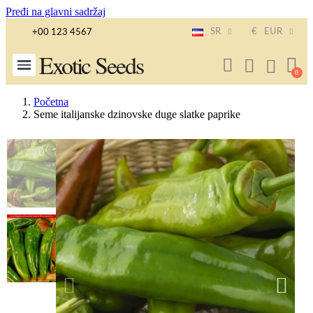
Pređi na glavni sadržaj
SR
€
EUR
+00 123 4567
Exotic Seeds
Početna
Seme italijanske dzinovske duge slatke paprike