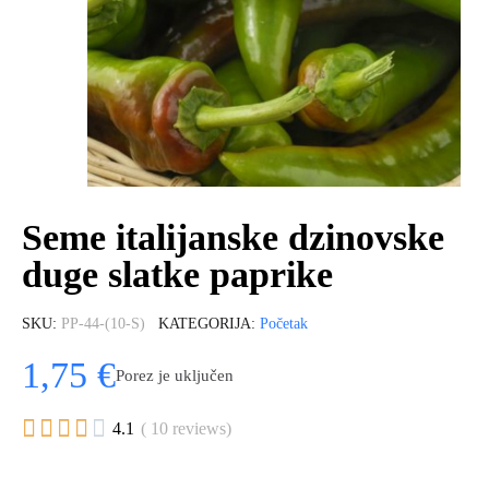
Seme italijanske dzinovske
duge slatke paprike
SKU
PP-44-(10-S)
KATEGORIJA
Početak
1,75 €
Porez je uključen





4.1
( 10 reviews)