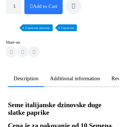
Add to Cart
Capsicum annuum
Capsicum
Share on
Description
Additional information
Revie
Seme italijanske dzinovske duge
slatke paprike
Cena je za pakovanje od 10 Semena.