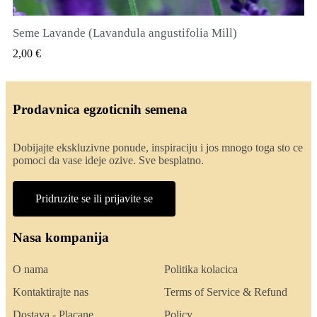
Seme Lavande (Lavandula angustifolia Mill)
QUICK VIEW
2,00 €
Prodavnica egzoticnih semena
Dobijajte ekskluzivne ponude, inspiraciju i jos mnogo toga sto ce
pomoci da vase ideje ozive. Sve besplatno.
Pridruzite se ili prijavite se
Nasa kompanija
O nama
Politika kolacica
Kontaktirajte nas
Terms of Service & Refund
Dostava - Placane
Policy