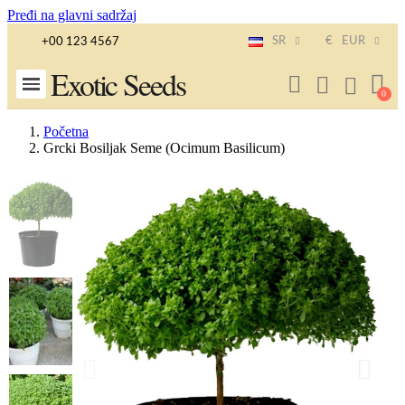
Pređi na glavni sadržaj
SR
€
EUR
+00 123 4567
Exotic Seeds
Početna
Grcki Bosiljak Seme (Ocimum Basilicum)