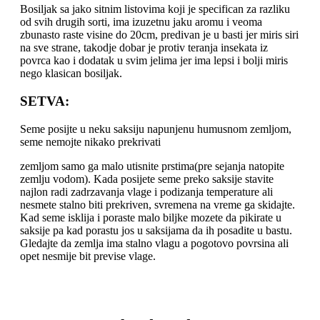
Bosiljak sa jako sitnim listovima koji je specifican za razliku
od svih drugih sorti, ima izuzetnu jaku aromu i veoma
zbunasto raste visine do 20cm, predivan je u basti jer miris siri
na sve strane, takodje dobar je protiv teranja insekata iz
povrca kao i dodatak u svim jelima jer ima lepsi i bolji miris
nego klasican bosiljak.
SETVA
:
Seme posijte u neku saksiju napunjenu humusnom zemljom,
seme nemojte nikako prekrivati
zemljom samo ga malo utisnite prstima(pre sejanja natopite
zemlju vodom). Kada posijete seme preko saksije stavite
najlon radi zadrzavanja vlage i podizanja temperature ali
nesmete stalno biti prekriven, svremena na vreme ga skidajte.
Kad seme isklija i poraste malo biljke mozete da pikirate u
saksije pa kad porastu jos u saksijama da ih posadite u bastu.
Gledajte da zemlja ima stalno vlagu a pogotovo povrsina ali
opet nesmije bit previse vlage.