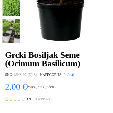
Grcki Bosiljak Seme
(Ocimum Basilicum)
SKU
MHS-97-(50-S)
KATEGORIJA
Početak
2,00 €
Porez je uključen





3.9
( 8 reviews)